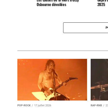
Osbourne dévoilées
2025
P
POP-ROCK
17 juillet 2026
RAP-RNB
23