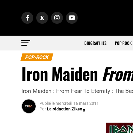
BIOGRAPHIES
POP ROCK
POP-ROCK
Iron Maiden
From
Iron Maiden : From Fear To Eternity : The B
Publié
le
mercredi 16 mars 2011
Par
La rédaction Zikeo