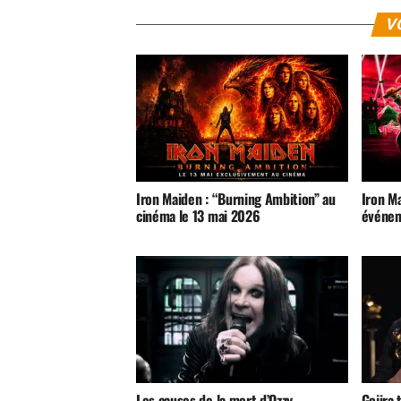
V
Iron Maiden : “Burning Ambition” au
Iron M
cinéma le 13 mai 2026
événem
Les causes de la mort d’Ozzy
Gojira