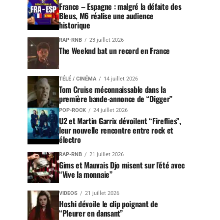
France – Espagne : malgré la défaite des
Bleus, M6 réalise une audience
historique
RAP-RNB
23 juillet 2026
The Weeknd bat un record en France
TÉLÉ / CINÉMA
14 juillet 2026
Tom Cruise méconnaissable dans la
première bande-annonce de “Digger”
POP-ROCK
24 juillet 2026
U2 et Martin Garrix dévoilent “Fireflies”,
leur nouvelle rencontre entre rock et
électro
RAP-RNB
21 juillet 2026
Gims et Mauvais Djo misent sur l’été avec
“Vive la monnaie”
VIDEOS
21 juillet 2026
Hoshi dévoile le clip poignant de
“Pleurer en dansant”