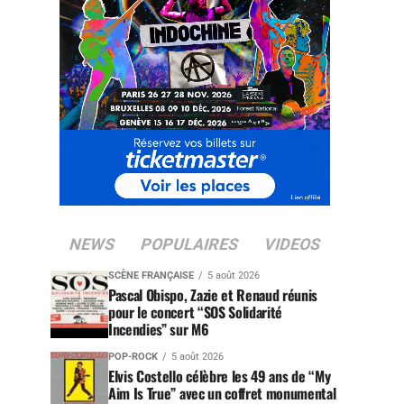
NEWS
POPULAIRES
VIDEOS
SCÈNE FRANÇAISE
5 août 2026
Pascal Obispo, Zazie et Renaud réunis
pour le concert “SOS Solidarité
Incendies” sur M6
POP-ROCK
5 août 2026
Elvis Costello célèbre les 49 ans de “My
Aim Is True” avec un coffret monumental