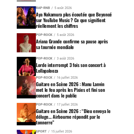
RAP-RNB
5 août 2026
Aya Nakamura plus écoutée que Beyoncé
sur YouTube Music ? Ce que signifient
réellement les chiffres
POP-ROCK
5 août 2026
Ariana Grande confirme sa pause après
sa tournée mondiale
POP-ROCK
3 août 2026
Lorde interrompt 3 fois son concert à
Lollapalooza
POP-ROCK
16 juillet 2026
Guitare en Scène 2026 : Manu Lanvin
met le feu après les Pixies et fini son
concert dans le public
POP-ROCK
17 juillet 2026
Guitare en Scène 2026 : “Dieu envoya le
déluge… Airbourne répondit par le
tonnerre”
SPORT
15 juillet 2026