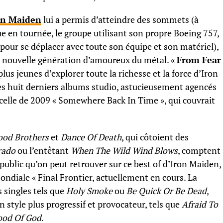
on Maiden
lui a permis d’atteindre des sommets (à
 en tournée, le groupe utilisant son propre Boeing 757,
 pour se déplacer avec toute son équipe et son matériel),
 nouvelle génération d’amoureux du métal. «
From Fear
 plus jeunes d’explorer toute la richesse et la force d’Iron
ses huit derniers albums studio, astucieusement agencés
celle de 2009 « Somewhere Back In Time », qui couvrait
ood Brothers
et
Dance Of Death
, qui côtoient des
rado
ou l’entêtant
When The Wild Wind Blows
, comptent
u public qu’on peut retrouver sur ce best of d’Iron Maiden,
ondiale « Final Frontier, actuellement en cours. La
 singles tels que
Holy Smoke
ou
Be Quick Or Be Dead
,
n style plus progressif et provocateur, tels que
Afraid To
ood Of God
.