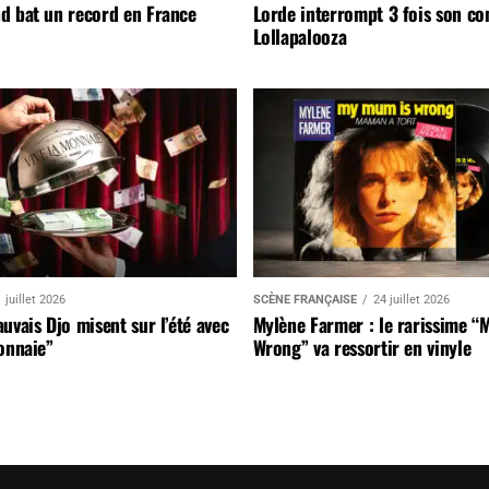
d bat un record en France
Lorde interrompt 3 fois son co
Lollapalooza
 juillet 2026
SCÈNE FRANÇAISE
24 juillet 2026
uvais Djo misent sur l’été avec
Mylène Farmer : le rarissime “
onnaie”
Wrong” va ressortir en vinyle