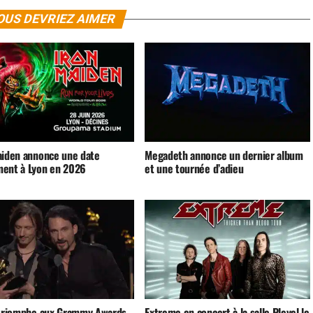
OUS DEVRIEZ AIMER
aiden annonce une date
Megadeth annonce un dernier album
ent à Lyon en 2026
et une tournée d’adieu
 triomphe aux Grammy Awards
Extreme en concert à la salle Pleyel le