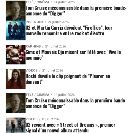
TÉLÉ / CINÉMA
14 juillet 2026
Tom Cruise méconnaissable dans la première bande-
annonce de “Digger”
POP-ROCK
24 juillet 2026
U2 et Martin Garrix dévoilent “Fireflies”, leur
nouvelle rencontre entre rock et électro
RAP-RNB
21 juillet 2026
Gims et Mauvais Djo misent sur l’été avec “Vive la
monnaie”
VIDEOS
21 juillet 2026
Hoshi dévoile le clip poignant de “Pleurer en
dansant”
TÉLÉ / CINÉMA
14 juillet 2026
Tom Cruise méconnaissable dans la première bande-
annonce de “Digger”
VIDEOS
8 juillet 2026
U2 revient avec « Street of Dreams », premier
signal d’un nouvel album attendu