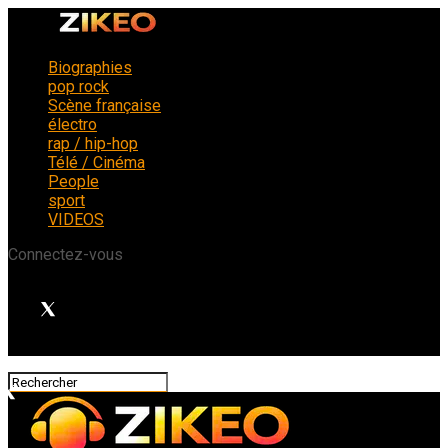
Biographies
pop rock
Scène française
électro
rap / hip-hop
Télé / Cinéma
People
sport
VIDEOS
Connectez-vous