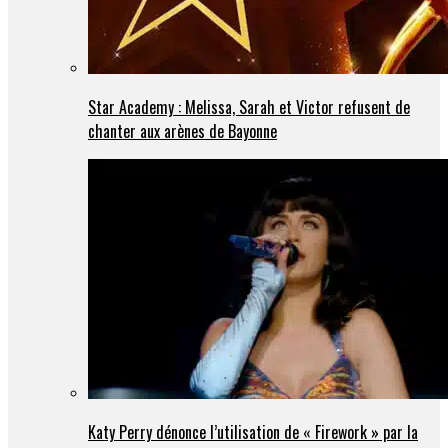
Star Academy : Melissa, Sarah et Victor refusent de
chanter aux arènes de Bayonne
Katy Perry dénonce l’utilisation de « Firework » par la