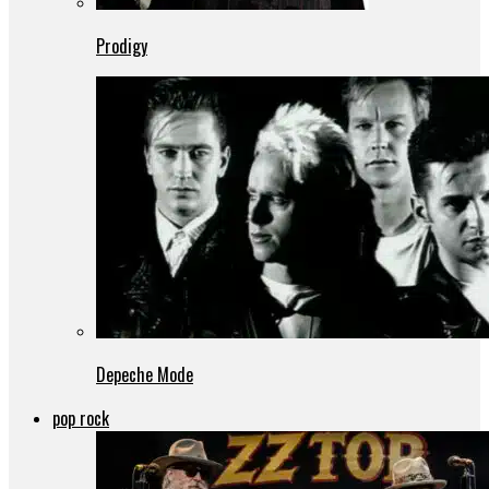
Prodigy
Depeche Mode
pop rock