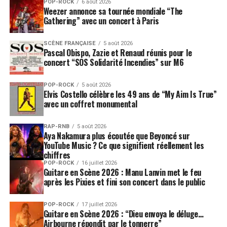
POP-ROCK
6 août 2026
Weezer annonce sa tournée mondiale “The
Gathering” avec un concert à Paris
SCÈNE FRANÇAISE
5 août 2026
Pascal Obispo, Zazie et Renaud réunis pour le
concert “SOS Solidarité Incendies” sur M6
POP-ROCK
5 août 2026
Elvis Costello célèbre les 49 ans de “My Aim Is True”
avec un coffret monumental
RAP-RNB
5 août 2026
Aya Nakamura plus écoutée que Beyoncé sur
YouTube Music ? Ce que signifient réellement les
chiffres
POP-ROCK
16 juillet 2026
Guitare en Scène 2026 : Manu Lanvin met le feu
après les Pixies et fini son concert dans le public
POP-ROCK
17 juillet 2026
Guitare en Scène 2026 : “Dieu envoya le déluge…
Airbourne répondit par le tonnerre”