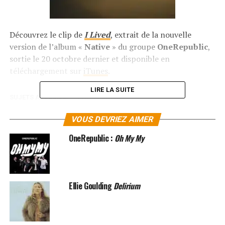
Découvrez le clip de
I Lived
, extrait de la nouvelle
version de l’album «
Native
» du groupe
OneRepublic
,
sortie le 20 octobre dernier et disponible en
téléchargement sur
iTunes
.
LIRE LA SUITE
SUJETS ASSOCIÉS:
ONEREPUBLIC
VOUS DEVRIEZ AIMER
OneRepublic :
Oh My My
Ellie Goulding
Delirium