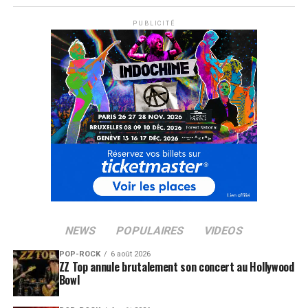
PUBLICITÉ
NEWS
POPULAIRES
VIDEOS
POP-ROCK
6 août 2026
ZZ Top annule brutalement son concert au Hollywood
Bowl