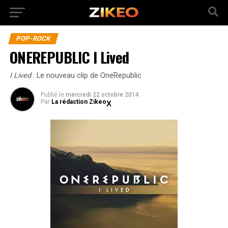
POP-ROCK
ONEREPUBLIC I Lived
I Lived
: Le nouveau clip de OneRepublic
Publié
le
mercredi 22 octobre 2014
Par
La rédaction Zikeo