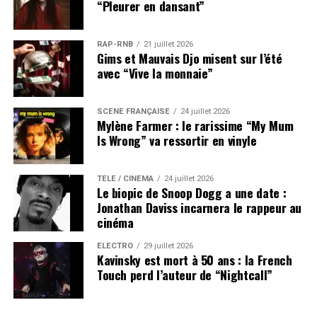
“Pleurer en dansant”
RAP-RNB
21 juillet 2026
Gims et Mauvais Djo misent sur l’été
avec “Vive la monnaie”
SCÈNE FRANÇAISE
24 juillet 2026
Mylène Farmer : le rarissime “My Mum
Is Wrong” va ressortir en vinyle
TÉLÉ / CINÉMA
24 juillet 2026
Le biopic de Snoop Dogg a une date :
Jonathan Daviss incarnera le rappeur au
cinéma
ÉLECTRO
29 juillet 2026
Kavinsky est mort à 50 ans : la French
Touch perd l’auteur de “Nightcall”