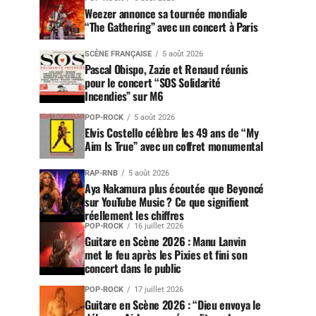
Weezer annonce sa tournée mondiale
“The Gathering” avec un concert à Paris
SCÈNE FRANÇAISE
5 août 2026
Pascal Obispo, Zazie et Renaud réunis
pour le concert “SOS Solidarité
Incendies” sur M6
POP-ROCK
5 août 2026
Elvis Costello célèbre les 49 ans de “My
Aim Is True” avec un coffret monumental
RAP-RNB
5 août 2026
Aya Nakamura plus écoutée que Beyoncé
sur YouTube Music ? Ce que signifient
réellement les chiffres
POP-ROCK
16 juillet 2026
Guitare en Scène 2026 : Manu Lanvin
met le feu après les Pixies et fini son
concert dans le public
POP-ROCK
17 juillet 2026
Guitare en Scène 2026 : “Dieu envoya le