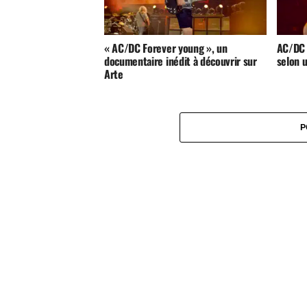
« AC/DC Forever young », un
AC/DC 
documentaire inédit à découvrir sur
selon 
Arte
P