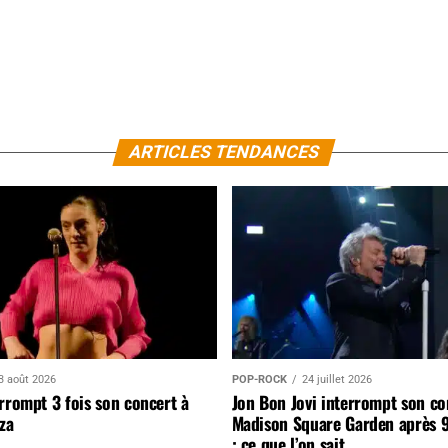
ARTICLES TENDANCES
3 août 2026
POP-ROCK
24 juillet 2026
rrompt 3 fois son concert à
Jon Bon Jovi interrompt son co
za
Madison Square Garden après 
: ce que l’on sait…