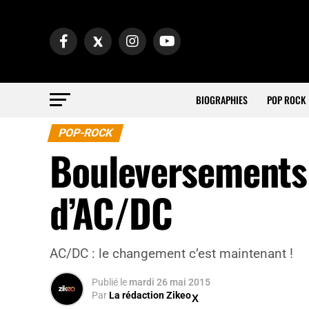
BIOGRAPHIES
POP ROCK
POP-ROCK
Bouleversements 
d’AC/DC
AC/DC : le changement c’est maintenant !
Publié
le
mardi 26 mai 2015
Par
La rédaction Zikeo