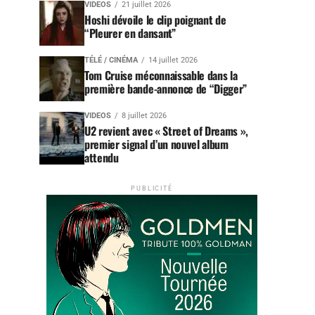
VIDEOS
21 juillet 2026
Hoshi dévoile le clip poignant de
“Pleurer en dansant”
TÉLÉ / CINÉMA
14 juillet 2026
Tom Cruise méconnaissable dans la
première bande-annonce de “Digger”
VIDEOS
8 juillet 2026
U2 revient avec « Street of Dreams »,
premier signal d’un nouvel album
attendu
PUBLICITÉ