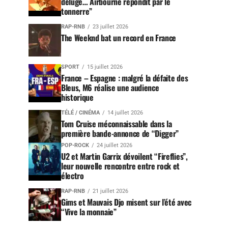
déluge… Airbourne répondit par le
tonnerre”
RAP-RNB
23 juillet 2026
The Weeknd bat un record en France
SPORT
15 juillet 2026
France – Espagne : malgré la défaite des
Bleus, M6 réalise une audience
historique
TÉLÉ / CINÉMA
14 juillet 2026
Tom Cruise méconnaissable dans la
première bande-annonce de “Digger”
POP-ROCK
24 juillet 2026
U2 et Martin Garrix dévoilent “Fireflies”,
leur nouvelle rencontre entre rock et
électro
RAP-RNB
21 juillet 2026
Gims et Mauvais Djo misent sur l’été avec
“Vive la monnaie”