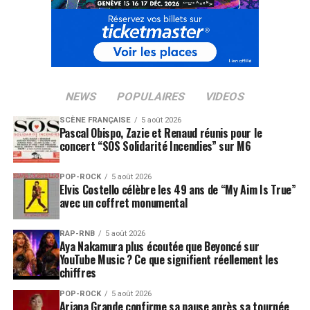
NEWS
POPULAIRES
VIDEOS
SCÈNE FRANÇAISE
5 août 2026
Pascal Obispo, Zazie et Renaud réunis pour le
concert “SOS Solidarité Incendies” sur M6
POP-ROCK
5 août 2026
Elvis Costello célèbre les 49 ans de “My Aim Is True”
avec un coffret monumental
RAP-RNB
5 août 2026
Aya Nakamura plus écoutée que Beyoncé sur
YouTube Music ? Ce que signifient réellement les
chiffres
POP-ROCK
5 août 2026
Ariana Grande confirme sa pause après sa tournée