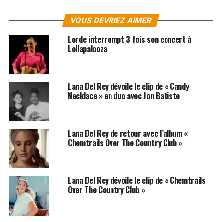
Pour ce troisième album, la chanteuse chante des tubes
VOUS DEVRIEZ AIMER
plus envoûtants les uns que les autres, où parfois le
fantôme de Nina Simone côtoie les femmes fatales de
Lorde interrompt 3 fois son concert à
l’âge d’or du cinéma Hollywoodien. Et c’est une
Lollapalooza
merveille !
Pour télécharger les albums de
Lana Del Rey
, rendez-
Lana Del Rey dévoile le clip de « Candy
vous dans notre rubrique
MP3
ou
cliquez ici
!
Necklace » en duo avec Jon Batiste
Label : Polydor
Date de sortie : 18 septembre 2015
Lana Del Rey de retour avec l’album «
Chemtrails Over The Country Club »
SUJETS ASSOCIÉS:
LANA DEL REY
Lana Del Rey dévoile le clip de « Chemtrails
Over The Country Club »