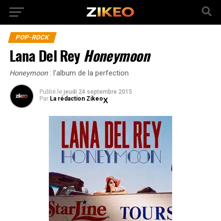
POP-ROCK
Lana Del Rey
Honeymoon
Honeymoon
: l'album de la perfection
Publié
le
jeudi 24 septembre 2015
Par
La rédaction Zikeo