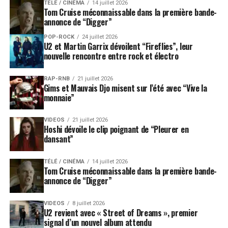
TÉLÉ / CINÉMA
14 juillet 2026
Tom Cruise méconnaissable dans la première bande-
annonce de “Digger”
POP-ROCK
24 juillet 2026
U2 et Martin Garrix dévoilent “Fireflies”, leur
nouvelle rencontre entre rock et électro
RAP-RNB
21 juillet 2026
Gims et Mauvais Djo misent sur l’été avec “Vive la
monnaie”
VIDEOS
21 juillet 2026
Hoshi dévoile le clip poignant de “Pleurer en
dansant”
TÉLÉ / CINÉMA
14 juillet 2026
Tom Cruise méconnaissable dans la première bande-
annonce de “Digger”
VIDEOS
8 juillet 2026
U2 revient avec « Street of Dreams », premier
signal d’un nouvel album attendu