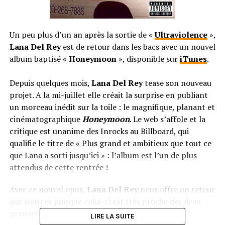
Un peu plus d’un an après la sortie de «
Ultraviolence
»,
Lana Del Rey
est de retour dans les bacs avec un nouvel
album baptisé «
Honeymoon
», disponible sur
iTunes
.
Depuis quelques mois,
Lana Del Rey
tease son nouveau
projet. A la mi-juillet elle créait la surprise en publiant
un morceau inédit sur la toile : le magnifique, planant et
cinématographique
Honeymoon
. Le web s’affole et la
critique est unanime des Inrocks au Billboard, qui
qualifie le titre de « Plus grand et ambitieux que tout ce
que Lana a sorti jusqu’ici » : l’album est l’un de plus
attendus de cette rentrée !
Avec ce nouvel opus,
Lana Del Rey
nous offre un retour
aux sources puisque celui-ci est très proche des deux
premiers.
LIRE LA SUITE