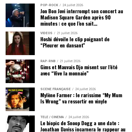
POP-ROCK
24 juillet 2026
Jon Bon Jovi interrompt son concert au
Madison Square Garden après 90
minutes : ce que l’on sait…
VIDEOS
21 juillet 2026
Hoshi dévoile le clip poignant de
“Pleurer en dansant”
RAP-RNB
21 juillet 2026
Gims et Mauvais Djo misent sur l’été
avec “Vive la monnaie”
SCÈNE FRANÇAISE
24 juillet 2026
Mylène Farmer : le rarissime “My Mum
Is Wrong” va ressortir en vinyle
TÉLÉ / CINÉMA
24 juillet 2026
Le biopic de Snoop Dogg a une date :
Jonathan Daviss incarnera le rappeur au