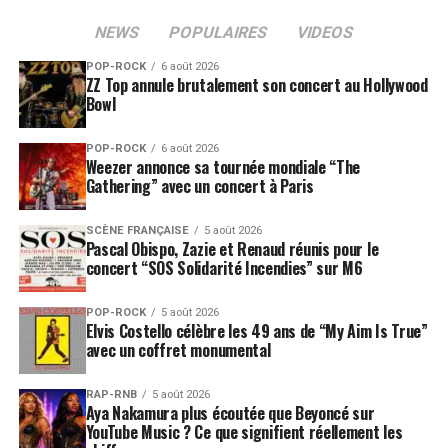
NEWS
POPULAIRES
VIDEOS
POP-ROCK
6 août 2026
ZZ Top annule brutalement son concert au Hollywood
Bowl
POP-ROCK
6 août 2026
Weezer annonce sa tournée mondiale “The
Gathering” avec un concert à Paris
SCÈNE FRANÇAISE
5 août 2026
Pascal Obispo, Zazie et Renaud réunis pour le
concert “SOS Solidarité Incendies” sur M6
POP-ROCK
5 août 2026
Elvis Costello célèbre les 49 ans de “My Aim Is True”
avec un coffret monumental
RAP-RNB
5 août 2026
Aya Nakamura plus écoutée que Beyoncé sur
YouTube Music ? Ce que signifient réellement les