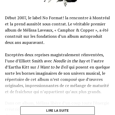
Début 2007, le label No Format! la rencontre à Montréal
et la prend aussitôt sous contrat. Le véritable premier
album de Mélissa Laveaux, « Camphor & Copper », a été
construit sur les fondations d’un album autoproduit
deux ans auparavant.
Exceptées deux reprises magistralement réinventées,
l’une d’Elliott Smith avec
Needle in the hay
et l’autre
d’Eartha Kitt sur
I Want to be Evil
qui posent en quelque
sorte les bornes imaginaires de son univers musical, le
répertoire de cet album n’est composé que d’œuvres
originales, impressionnantes de ce mélange de maturité
et de fraîcheur qui n’appartient qu’aux plus grands.
Dans cet album, Mélissa libère d’un coup toute l’énergie
créatrice accumulée au long de ces années
LIRE LA SUITE