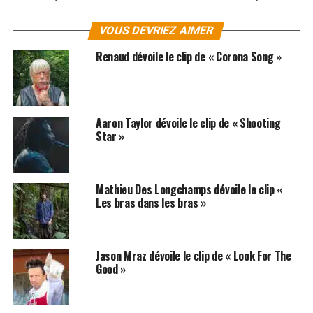
Boring
VOUS DEVRIEZ AIMER
Nothing thrills us Anymore
Renaud dévoile le clip de « Corona Song »
No one kills us Anymore
Life is such a chore
When it’s
Boring
Aaron Taylor dévoile le clip de « Shooting
Star »
Sexy boy
Girl on girl
Ménage à trois
Mathieu Des Longchamps dévoile le clip «
Boring
Les bras dans les bras »
Marijuana
Cocaine
Jason Mraz dévoile le clip de « Look For The
Heroin
Good »
Boring
Nothing thrills us Anymore