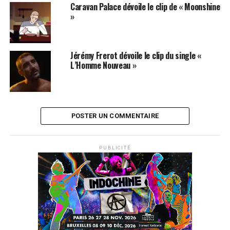
No one kills us Anymore
Caravan Palace dévoile le clip de « Moonshine
»
Life is such a chore
When it’s…
Boring
Jérémy Frerot dévoile le clip du single «
L’Homme Nouveau »
Galliano
Donatella
Dolce & Gabbana
Boring
POSTER UN COMMENTAIRE
Caviar
Escargot
Dom Pérignon
PUBLICITÉ
Boring
Love of my life
Bear your child
Everything I’ve ever wanted
Boring