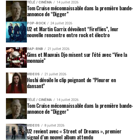
TÉLÉ / CINÉMA
14 juillet 2026
Tom Cruise méconnaissable dans la première bande-
annonce de “Digger”
POP-ROCK
24 juillet 2026
U2 et Martin Garrix dévoilent “Fireflies”, leur
nouvelle rencontre entre rock et électro
RAP-RNB
21 juillet 2026
Gims et Mauvais Djo misent sur l’été avec “Vive la
monnaie”
VIDEOS
21 juillet 2026
Hoshi dévoile le clip poignant de “Pleurer en
dansant”
TÉLÉ / CINÉMA
14 juillet 2026
Tom Cruise méconnaissable dans la première bande-
annonce de “Digger”
VIDEOS
8 juillet 2026
U2 revient avec « Street of Dreams », premier
signal d’un nouvel album attendu