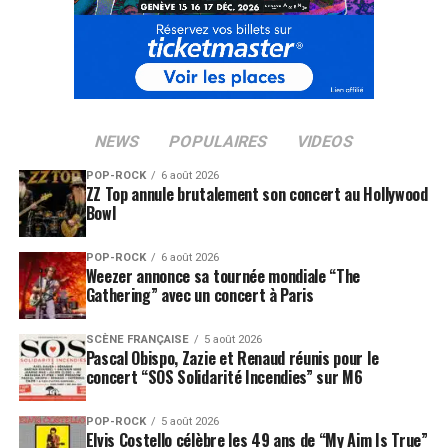
Nothing thrills us Anymore
No one kills us Anymore
Life is such a chore
When it’s…
Boring
NEWS
POPULAIRES
VIDEOS
(When it’s boring)
POP-ROCK
6 août 2026
ZZ Top annule brutalement son concert au Hollywood
Nothing thrills us Anymore
Bowl
No one kills us Anymore
Life is such a chore
POP-ROCK
6 août 2026
Weezer annonce sa tournée mondiale “The
When it’s…
Gathering” avec un concert à Paris
Boring
SCÈNE FRANÇAISE
5 août 2026
Pascal Obispo, Zazie et Renaud réunis pour le
SUJETS ASSOCIÉS:
CLIP
THE PIERCES
concert “SOS Solidarité Incendies” sur M6
POP-ROCK
5 août 2026
Elvis Costello célèbre les 49 ans de “My Aim Is True”