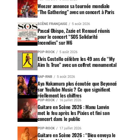
Weezer annonce sa tournée mondiale
“The Gathering” avec un concert à Paris
SCÈNE FRANÇAISE
5 août 2026
Pascal Obispo, Zazie et Renaud réunis
pour le concert “SOS Solidarité
Incendies” sur M6
POP-ROCK
5 août 2026
Elvis Costello célèbre les 49 ans de “My
Aim Is True” avec un coffret monumental
RAP-RNB
5 août 2026
Aya Nakamura plus écoutée que Beyoncé
sur YouTube Music ? Ce que signifient
réellement les chiffres
POP-ROCK
16 juillet 2026
Guitare en Scène 2026 : Manu Lanvin
met le feu après les Pixies et fini son
concert dans le public
POP-ROCK
17 juillet 2026
Guitare en Scène 2026 : “Dieu envoya le