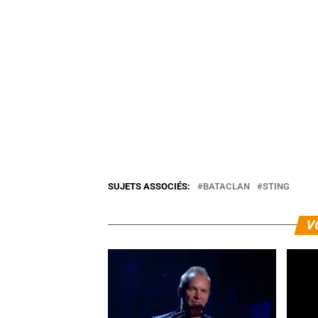
SUJETS ASSOCIÉS:
BATACLAN
STING
V