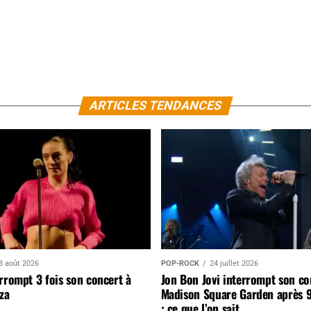
ARTICLES TENDANCES
3 août 2026
POP-ROCK
24 juillet 2026
rrompt 3 fois son concert à
Jon Bon Jovi interrompt son co
za
Madison Square Garden après 
: ce que l’on sait…