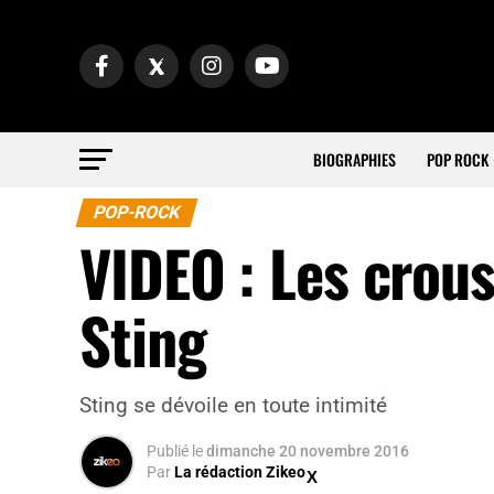
BIOGRAPHIES
POP ROCK
POP-ROCK
VIDEO : Les crous
Sting
Sting se dévoile en toute intimité
Publié
le
dimanche 20 novembre 2016
Par
La rédaction Zikeo