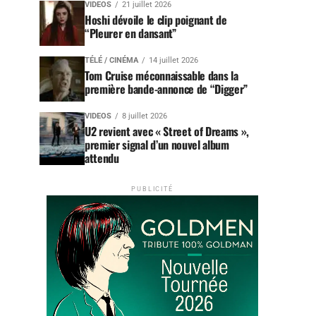
VIDEOS
21 juillet 2026
Hoshi dévoile le clip poignant de
“Pleurer en dansant”
TÉLÉ / CINÉMA
14 juillet 2026
Tom Cruise méconnaissable dans la
première bande-annonce de “Digger”
VIDEOS
8 juillet 2026
U2 revient avec « Street of Dreams »,
premier signal d’un nouvel album
attendu
PUBLICITÉ