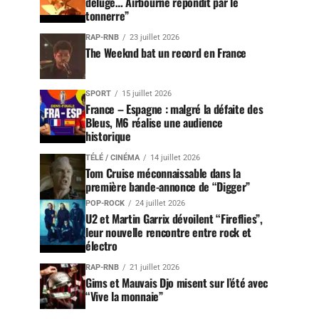
déluge… Airbourne répondit par le
tonnerre”
RAP-RNB
23 juillet 2026
The Weeknd bat un record en France
SPORT
15 juillet 2026
France – Espagne : malgré la défaite des
Bleus, M6 réalise une audience
historique
TÉLÉ / CINÉMA
14 juillet 2026
Tom Cruise méconnaissable dans la
première bande-annonce de “Digger”
POP-ROCK
24 juillet 2026
U2 et Martin Garrix dévoilent “Fireflies”,
leur nouvelle rencontre entre rock et
électro
RAP-RNB
21 juillet 2026
Gims et Mauvais Djo misent sur l’été avec
“Vive la monnaie”