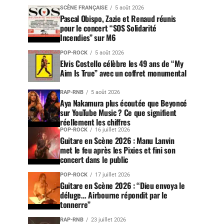
SCÈNE FRANÇAISE
5 août 2026
Pascal Obispo, Zazie et Renaud réunis
pour le concert “SOS Solidarité
Incendies” sur M6
POP-ROCK
5 août 2026
Elvis Costello célèbre les 49 ans de “My
Aim Is True” avec un coffret monumental
RAP-RNB
5 août 2026
Aya Nakamura plus écoutée que Beyoncé
sur YouTube Music ? Ce que signifient
réellement les chiffres
POP-ROCK
16 juillet 2026
Guitare en Scène 2026 : Manu Lanvin
met le feu après les Pixies et fini son
concert dans le public
POP-ROCK
17 juillet 2026
Guitare en Scène 2026 : “Dieu envoya le
déluge… Airbourne répondit par le
tonnerre”
RAP-RNB
23 juillet 2026