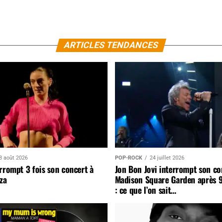
ARTICLES TENDANCES
3 août 2026
POP-ROCK
24 juillet 2026
rrompt 3 fois son concert à
Jon Bon Jovi interrompt son co
za
Madison Square Garden après 
: ce que l’on sait…