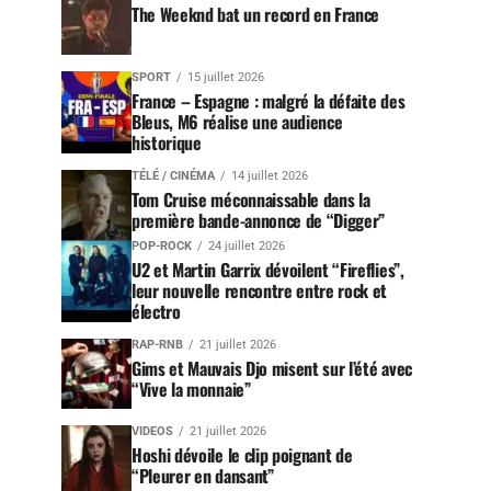
The Weeknd bat un record en France
SPORT
15 juillet 2026
France – Espagne : malgré la défaite des
Bleus, M6 réalise une audience
historique
TÉLÉ / CINÉMA
14 juillet 2026
Tom Cruise méconnaissable dans la
première bande-annonce de “Digger”
POP-ROCK
24 juillet 2026
U2 et Martin Garrix dévoilent “Fireflies”,
leur nouvelle rencontre entre rock et
électro
RAP-RNB
21 juillet 2026
Gims et Mauvais Djo misent sur l’été avec
“Vive la monnaie”
VIDEOS
21 juillet 2026
Hoshi dévoile le clip poignant de
“Pleurer en dansant”