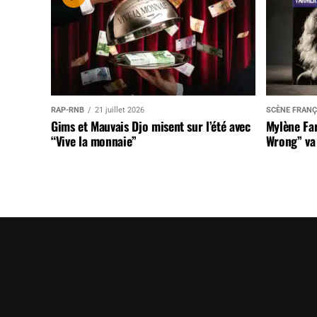
RAP-RNB
21 juillet 2026
SCÈNE FRANÇ
Gims et Mauvais Djo misent sur l’été avec
Mylène Far
“Vive la monnaie”
Wrong” va 