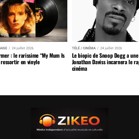
AISE
24 juillet 2026
TÉLÉ / CINÉMA
24 juillet 2026
mer : le rarissime “My Mum Is
Le biopic de Snoop Dogg a une 
ressortir en vinyle
Jonathan Daviss incarnera le r
cinéma