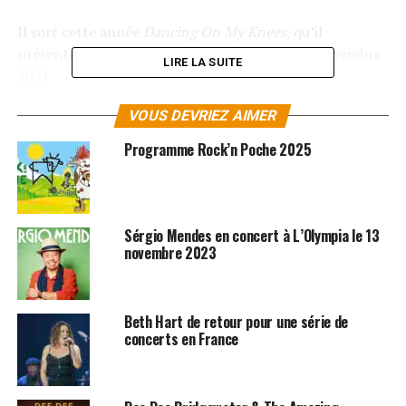
Il sort cette année
Dancing On My Knees
, qu’il
présentera sur scène au Café de la Danse le 2 novembre
LIRE LA SUITE
2021.
VOUS DEVRIEZ AIMER
RÉSERVER VOS BILLETS
Programme Rock’n Poche 2025
SUJETS ASSOCIÉS:
CONCERTS
KEZIAH JONES
STEVIE WONDER
Sérgio Mendes en concert à L’Olympia le 13
novembre 2023
Beth Hart de retour pour une série de
concerts en France