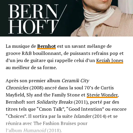
La musique de
Bernhot
est un savant mélange de
groove R&B bouillonnant, de puissants refrains pop et
d’un jeu de guitare qui rappelle celui d’un
Keziah Jones
au meilleur de sa forme.
Après son premier album
Ceramik City
Chronicles
(2008) ancré dans la soul 70’s de Curtis
Mayfield, Sly and the Family Stone et
Stevie Wonder
,
Bernhoft sort
Solidarity Breaks
(2011), porté par des
titres tels que “Cmon Talk”, “Good Intention” ou encore
“Choices”. Il sortira par la suite
Islander
(2014) et se
réunira avec The Fashion Bruises pour
l’album
Humanoid
(2018).