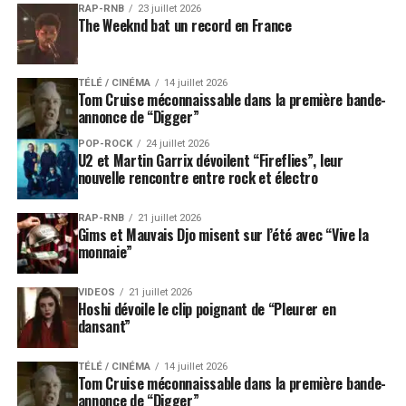
RAP-RNB
23 juillet 2026
The Weeknd bat un record en France
TÉLÉ / CINÉMA
14 juillet 2026
Tom Cruise méconnaissable dans la première bande-
annonce de “Digger”
POP-ROCK
24 juillet 2026
U2 et Martin Garrix dévoilent “Fireflies”, leur
nouvelle rencontre entre rock et électro
RAP-RNB
21 juillet 2026
Gims et Mauvais Djo misent sur l’été avec “Vive la
monnaie”
VIDEOS
21 juillet 2026
Hoshi dévoile le clip poignant de “Pleurer en
dansant”
TÉLÉ / CINÉMA
14 juillet 2026
Tom Cruise méconnaissable dans la première bande-
annonce de “Digger”