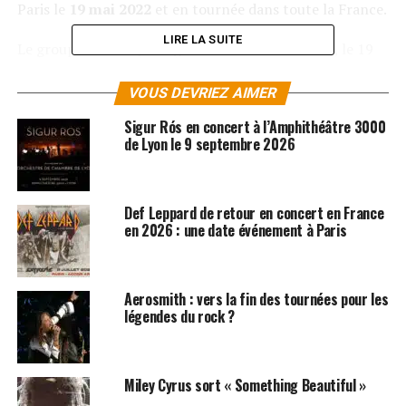
Paris le
19 mai 2022
et en tournée dans toute la France.
LIRE LA SUITE
Le groupe sera de passage le 18 mai 2022 à
Lille
, le 19
mai à
Paris
, le 20 mai à
Deauville
, le 28 mai à
Bordeaux
, le 29 mai à
Aix-en-Provence
et le 30 mai à
VOUS DEVRIEZ AIMER
Lyon
.
Sigur Rós en concert à l’Amphithéâtre 3000
de Lyon le 9 septembre 2026
RÉSERVER VOS BILLETS
Def Leppard de retour en concert en France
SUJETS ASSOCIÉS:
AEROSMITH
MILEY CYRUS
RADIOHEAD
en 2026 : une date événement à Paris
Aerosmith : vers la fin des tournées pour les
légendes du rock ?
Miley Cyrus sort « Something Beautiful »