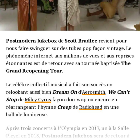
Postmodern Jukebox
de
Scott Bradlee
revient pour
nous faire swinguer sur des tubes pop façon vintage. Le
phénomène internet aux millions de vues et aux reprises
étonnantes est de retour avec sa tournée baptisée
The
Grand Reopening Tour
.
Le célèbre collectif musical a fait son succès en
relookant aussi bien
Dream On
d’
Aerosmith
,
We Can’t
Stop
de
Miley Cyrus
façon doo-wop ou encore en
réarrangeant l’hymne
Creep
de
Radiohead
en une
ballade lumineuse.
Après trois concerts à L’Olympia en 2017, un à la Salle
Pleyel en 2018,
Postmodern Jukebox
sera de retour à