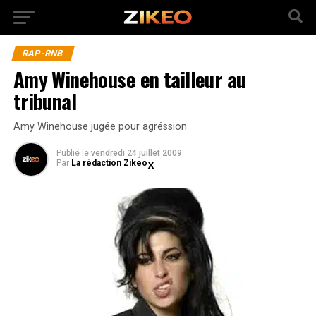
RAP-RNB
Amy Winehouse en tailleur au
tribunal
Amy Winehouse jugée pour agréssion
Publié
le
vendredi 24 juillet 2009
Par
La rédaction Zikeo