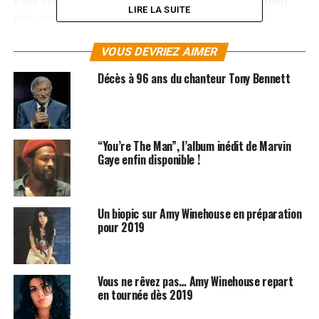
Pour cette affaire, la chanteuse est arrivée en tailleur
LIRE LA SUITE
gris devant la cour de Westminster à Londres.
Ce n’est pas la première fois que
Amy Winehouse
est
VOUS DEVRIEZ AIMER
confrontée à ce genre de problèmes liés dans la plupart
Décès à 96 ans du chanteur Tony Bennett
des cas à son addiction pour l’alcool et la drogue.
LES ALBUMS D’AMY WINEHOUSE SONT
DISPONIBLES ICI
“You’re The Man”, l’album inédit de Marvin
Gaye enfin disponible !
SUJETS ASSOCIÉS:
AMY WINEHOUSE
DROGUE
Un biopic sur Amy Winehouse en préparation
pour 2019
Vous ne rêvez pas… Amy Winehouse repart
en tournée dès 2019