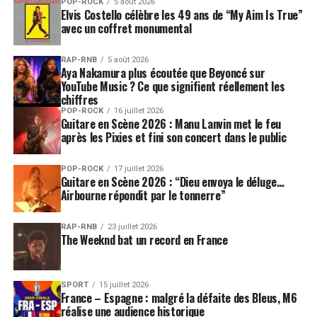
POP-ROCK
5 août 2026
Elvis Costello célèbre les 49 ans de “My Aim Is True”
avec un coffret monumental
RAP-RNB
5 août 2026
Aya Nakamura plus écoutée que Beyoncé sur
YouTube Music ? Ce que signifient réellement les
chiffres
POP-ROCK
16 juillet 2026
Guitare en Scène 2026 : Manu Lanvin met le feu
après les Pixies et fini son concert dans le public
POP-ROCK
17 juillet 2026
Guitare en Scène 2026 : “Dieu envoya le déluge…
Airbourne répondit par le tonnerre”
RAP-RNB
23 juillet 2026
The Weeknd bat un record en France
SPORT
15 juillet 2026
France – Espagne : malgré la défaite des Bleus, M6
réalise une audience historique