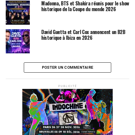
Madonna, BTS et Shakira réunis pour le show
historique de la Coupe du monde 2026
Le nouveau single extrait de « The E.N.D » sera
Meet me
halfway
, un titre cool sur lequel Fergie nous apporte de
nouvelles couleurs vocale jusque là inconnues.
David Guetta et Carl Cox annoncent un B2B
historique à Ibiza en 2026
LES ALBUMS DES BLACK EYED PEAS SONT
DISPONIBLES SUR
AMAZON
SUJETS ASSOCIÉS:
BLACK EYED PEAS
DAVID GUETTA
FERGIE
MADONNA
POSTER UN COMMENTAIRE
PUBLICITÉ