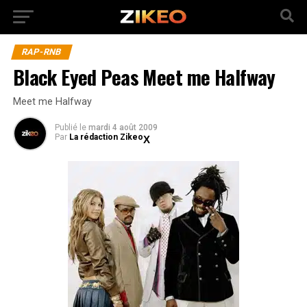
RAP-RNB
Black Eyed Peas Meet me Halfway
Meet me Halfway
Publié
le
mardi 4 août 2009
Par
La rédaction Zikeo