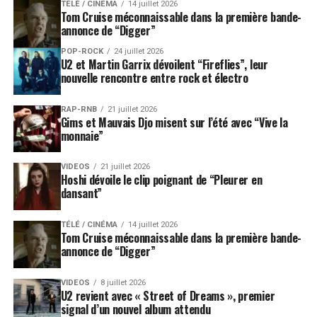
TÉLÉ / CINÉMA
14 juillet 2026
Tom Cruise méconnaissable dans la première bande-
annonce de “Digger”
POP-ROCK
24 juillet 2026
U2 et Martin Garrix dévoilent “Fireflies”, leur
nouvelle rencontre entre rock et électro
RAP-RNB
21 juillet 2026
Gims et Mauvais Djo misent sur l’été avec “Vive la
monnaie”
VIDEOS
21 juillet 2026
Hoshi dévoile le clip poignant de “Pleurer en
dansant”
TÉLÉ / CINÉMA
14 juillet 2026
Tom Cruise méconnaissable dans la première bande-
annonce de “Digger”
VIDEOS
8 juillet 2026
U2 revient avec « Street of Dreams », premier
signal d’un nouvel album attendu