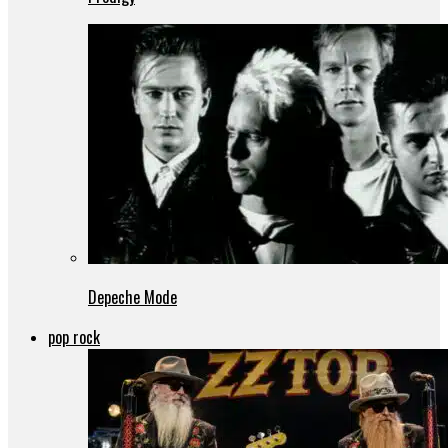
Depeche Mode
pop rock