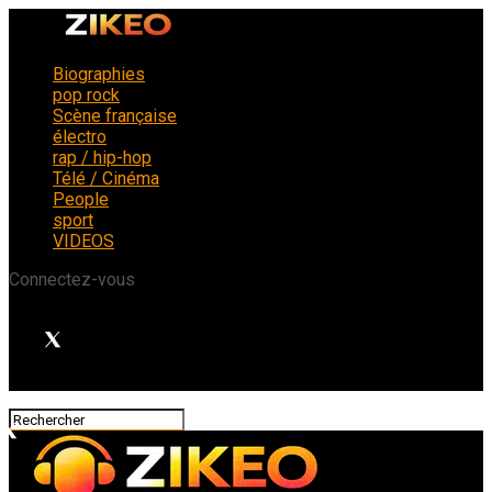
Biographies
pop rock
Scène française
électro
rap / hip-hop
Télé / Cinéma
People
sport
VIDEOS
Connectez-vous