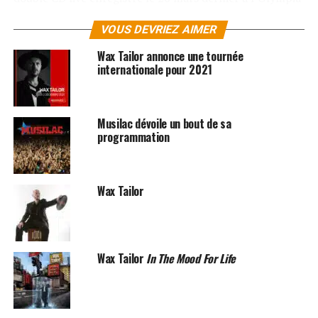
avec les guests présents sur ses trois derniers albums
VOUS DEVRIEZ AIMER
(Charlotte Savary, ASM, Mattic, Voice, Ali Harter…).
Wax Tailor annonce une tournée
L’album « Live A l’Olympia » de Wax Tailor inclus un
internationale pour 2021
DVD bonus avec l’intégralité du concert en images ainsi
qu’un documentaire intitulé « Wax on the road » réalisé
par Pierre Jampy, témoignage ultime de la tournée «
In
Musilac dévoile un bout de sa
the mood for live
« , qui faisait suite à l’album du même
programmation
nom, sorti en septembre 2009.
Wax Tailor
Wax Tailor
In The Mood For Life