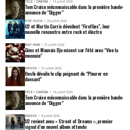
TÉLÉ / CINÉMA
14 juillet 2026
Tom Cruise méconnaissable dans la première bande-
annonce de “Digger”
POP-ROCK
24 juillet 2026
U2 et Martin Garrix dévoilent “Fireflies”, leur
nouvelle rencontre entre rock et électro
RAP-RNB
21 juillet 2026
Gims et Mauvais Djo misent sur l’été avec “Vive la
monnaie”
VIDEOS
21 juillet 2026
Hoshi dévoile le clip poignant de “Pleurer en
dansant”
TÉLÉ / CINÉMA
14 juillet 2026
Tom Cruise méconnaissable dans la première bande-
annonce de “Digger”
VIDEOS
8 juillet 2026
U2 revient avec « Street of Dreams », premier
signal d’un nouvel album attendu