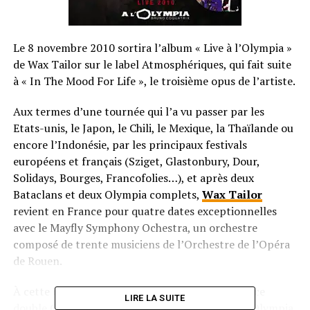
Le 8 novembre 2010 sortira l’album « Live à l’Olympia »
de Wax Tailor sur le label Atmosphériques, qui fait suite
à « In The Mood For Life », le troisième opus de l’artiste.
Aux termes d’une tournée qui l’a vu passer par les
Etats-unis, le Japon, le Chili, le Mexique, la Thaïlande ou
encore l’Indonésie, par les principaux festivals
européens et français (Sziget, Glastonbury, Dour,
Solidays, Bourges, Francofolies…), et après deux
Bataclans et deux Olympia complets,
Wax Tailor
revient en France pour quatre dates exceptionnelles
avec le Mayfly Symphony Ochestra, un orchestre
composé de trente musiciens de l’Orchestre de l’Opéra
de Rouen.
À cette occasion, re-découvrez Wax Tailor dans ce
LIRE LA SUITE
double CD live enregistré le 26 mars dernier à l’Olympia