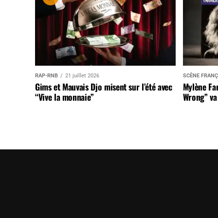
RAP-RNB
21 juillet 2026
SCÈNE FRANÇ
Gims et Mauvais Djo misent sur l’été avec
Mylène Far
“Vive la monnaie”
Wrong” va 