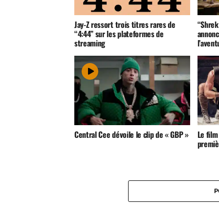
Jay-Z ressort trois titres rares de
“Shrek
“4:44” sur les plateformes de
annonce
streaming
l’avent
Central Cee dévoile le clip de « GBP »
Le film
premiè
P