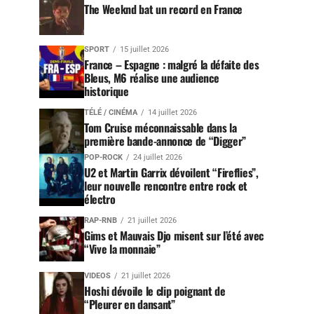
The Weeknd bat un record en France
SPORT
15 juillet 2026
France – Espagne : malgré la défaite des
Bleus, M6 réalise une audience
historique
TÉLÉ / CINÉMA
14 juillet 2026
Tom Cruise méconnaissable dans la
première bande-annonce de “Digger”
POP-ROCK
24 juillet 2026
U2 et Martin Garrix dévoilent “Fireflies”,
leur nouvelle rencontre entre rock et
électro
RAP-RNB
21 juillet 2026
Gims et Mauvais Djo misent sur l’été avec
“Vive la monnaie”
VIDEOS
21 juillet 2026
Hoshi dévoile le clip poignant de
“Pleurer en dansant”