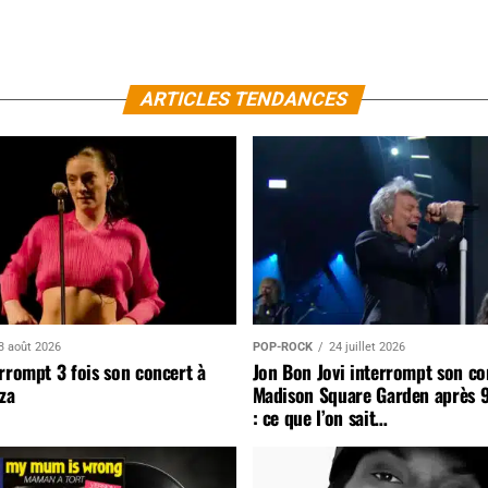
ARTICLES TENDANCES
3 août 2026
POP-ROCK
24 juillet 2026
rrompt 3 fois son concert à
Jon Bon Jovi interrompt son co
za
Madison Square Garden après 
: ce que l’on sait…