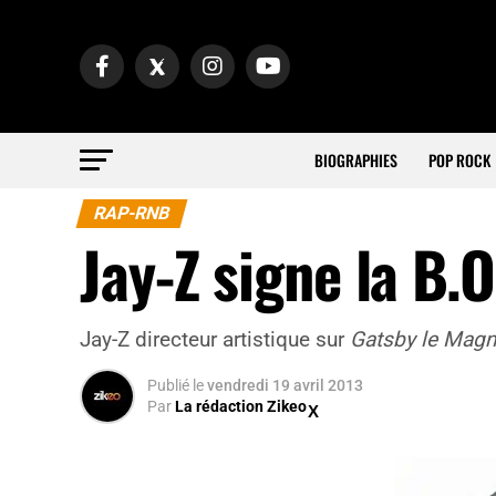
BIOGRAPHIES
POP ROCK
RAP-RNB
Jay-Z signe la B.
Jay-Z directeur artistique sur
Gatsby le Magn
Publié
le
vendredi 19 avril 2013
Par
La rédaction Zikeo