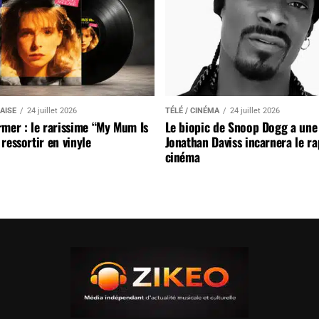
AISE
24 juillet 2026
TÉLÉ / CINÉMA
24 juillet 2026
mer : le rarissime “My Mum Is
Le biopic de Snoop Dogg a une 
ressortir en vinyle
Jonathan Daviss incarnera le r
cinéma