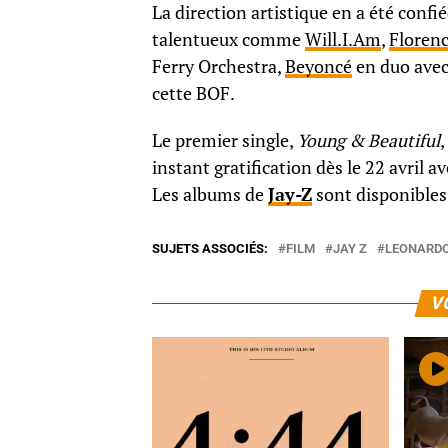
La direction artistique en a été confié
talentueux comme
Will.I.Am
,
Floren
Ferry Orchestra,
Beyoncé
en duo avec
cette BOF.
Le premier single,
Young & Beautiful
,
instant gratification dès le 22 avril
Les albums de
Jay-Z
sont disponibles
SUJETS ASSOCIÉS:
FILM
JAY Z
LEONARDO
V