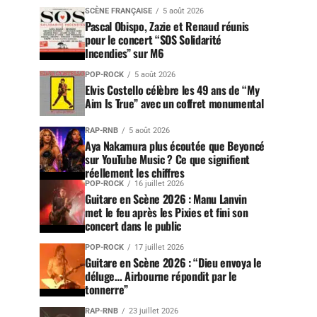
SCÈNE FRANÇAISE
5 août 2026
Pascal Obispo, Zazie et Renaud réunis
pour le concert “SOS Solidarité
Incendies” sur M6
POP-ROCK
5 août 2026
Elvis Costello célèbre les 49 ans de “My
Aim Is True” avec un coffret monumental
RAP-RNB
5 août 2026
Aya Nakamura plus écoutée que Beyoncé
sur YouTube Music ? Ce que signifient
réellement les chiffres
POP-ROCK
16 juillet 2026
Guitare en Scène 2026 : Manu Lanvin
met le feu après les Pixies et fini son
concert dans le public
POP-ROCK
17 juillet 2026
Guitare en Scène 2026 : “Dieu envoya le
déluge… Airbourne répondit par le
tonnerre”
RAP-RNB
23 juillet 2026