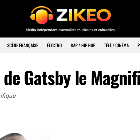
SCÈNE FRANÇAISE
ÉLECTRO
RAP / HIP-HOP
TÉLÉ / CINÉMA
P
O de Gatsby le Magnif
ifique