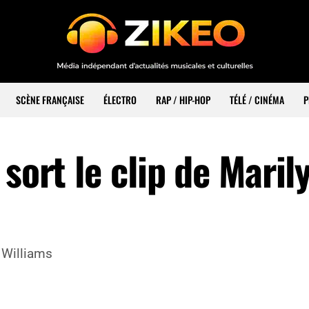
SCÈNE FRANÇAISE
ÉLECTRO
RAP / HIP-HOP
TÉLÉ / CINÉMA
P
sort le clip de Maril
l Williams