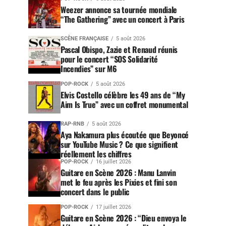
Weezer annonce sa tournée mondiale
“The Gathering” avec un concert à Paris
SCÈNE FRANÇAISE
5 août 2026
Pascal Obispo, Zazie et Renaud réunis
pour le concert “SOS Solidarité
Incendies” sur M6
POP-ROCK
5 août 2026
Elvis Costello célèbre les 49 ans de “My
Aim Is True” avec un coffret monumental
RAP-RNB
5 août 2026
Aya Nakamura plus écoutée que Beyoncé
sur YouTube Music ? Ce que signifient
réellement les chiffres
POP-ROCK
16 juillet 2026
Guitare en Scène 2026 : Manu Lanvin
met le feu après les Pixies et fini son
concert dans le public
POP-ROCK
17 juillet 2026
Guitare en Scène 2026 : “Dieu envoya le