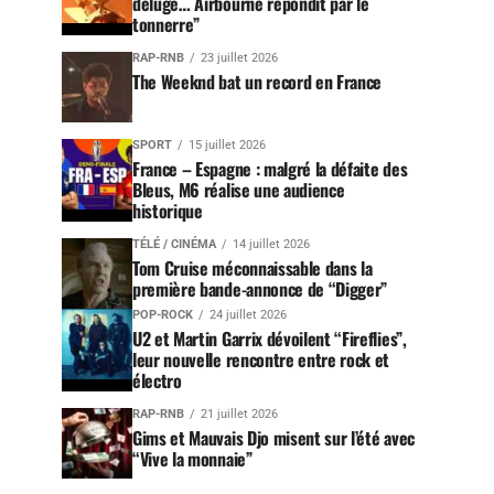
déluge… Airbourne répondit par le
tonnerre”
RAP-RNB
23 juillet 2026
The Weeknd bat un record en France
SPORT
15 juillet 2026
France – Espagne : malgré la défaite des
Bleus, M6 réalise une audience
historique
TÉLÉ / CINÉMA
14 juillet 2026
Tom Cruise méconnaissable dans la
première bande-annonce de “Digger”
POP-ROCK
24 juillet 2026
U2 et Martin Garrix dévoilent “Fireflies”,
leur nouvelle rencontre entre rock et
électro
RAP-RNB
21 juillet 2026
Gims et Mauvais Djo misent sur l’été avec
“Vive la monnaie”