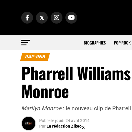
BIOGRAPHIES
POP ROCK
RAP-RNB
Pharrell Williams 
Monroe
Marilyn Monroe
: le nouveau clip de Pharrel
Publié
le
jeudi 24 avril 2014
Par
La rédaction Zikeo