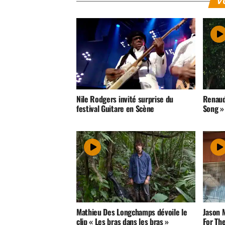
V
Nile Rodgers invité surprise du
Renaud 
festival Guitare en Scène
Song »
Mathieu Des Longchamps dévoile le
Jason M
clip « Les bras dans les bras »
For Th