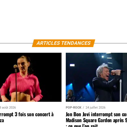
ARTICLES TENDANCES
3 août 2026
POP-ROCK
24 juillet 2026
rrompt 3 fois son concert à
Jon Bon Jovi interrompt son co
za
Madison Square Garden après 
: ce que l’on sait…