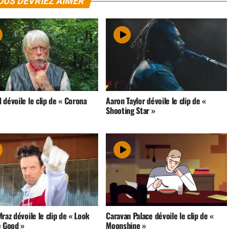
OUS DEVRIEZ AIMER
dévoile le clip de « Corona
Aaron Taylor dévoile le clip de «
Shooting Star »
raz dévoile le clip de « Look
Caravan Palace dévoile le clip de «
e Good »
Moonshine »