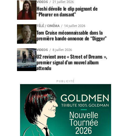
VIDEOS
21 juillet 2026
Hoshi dévoile le clip poignant de
“Pleurer en dansant”
TÉLÉ / CINÉMA
14 juillet 2026
Tom Cruise méconnaissable dans la
première bande-annonce de “Digger”
VIDEOS
8 juillet 2026
U2 revient avec « Street of Dreams »,
premier signal d’un nouvel album
attendu
PUBLICITÉ