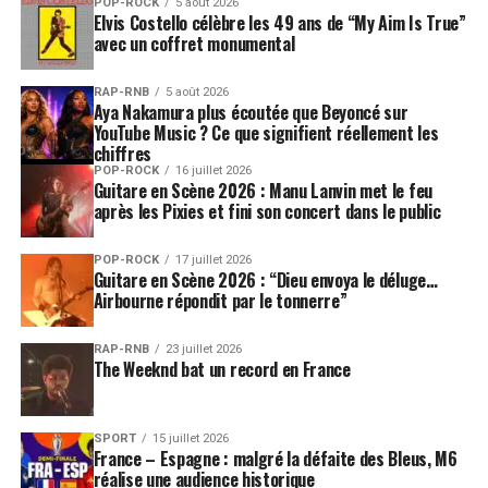
POP-ROCK
5 août 2026
Elvis Costello célèbre les 49 ans de “My Aim Is True”
avec un coffret monumental
RAP-RNB
5 août 2026
Aya Nakamura plus écoutée que Beyoncé sur
YouTube Music ? Ce que signifient réellement les
chiffres
POP-ROCK
16 juillet 2026
Guitare en Scène 2026 : Manu Lanvin met le feu
après les Pixies et fini son concert dans le public
POP-ROCK
17 juillet 2026
Guitare en Scène 2026 : “Dieu envoya le déluge…
Airbourne répondit par le tonnerre”
RAP-RNB
23 juillet 2026
The Weeknd bat un record en France
SPORT
15 juillet 2026
France – Espagne : malgré la défaite des Bleus, M6
réalise une audience historique