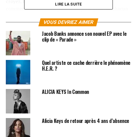
croyez. Puisque les vrais grands changements
LIRE LA SUITE
commencent toujours grâce à un petit geste de chacun
d’entre nous… Et vous, pourquoi êtes-vous sur cette
VOUS DEVRIEZ AIMER
terre ? Quelle est votre place ? Dites-le à Alicia avec le
hashtag
#WeAreHere
. Alicia attend vos photos et vous
Jacob Banks annonce son nouvel EP avec le
répondra peut-être !
clip de « Parade »
LES ALBUMS D’ALICIA KEYS SONT DISPONIBLES
ICI
Quel artiste ce cache derrière le phénomène
H.E.R. ?
SUJETS ASSOCIÉS:
ALICIA KEYS
ALICIA KEYS In Common
Alicia Keys de retour après 4 ans d’absence