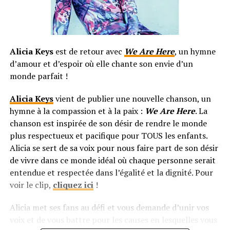
Alicia Keys
est de retour avec
We Are Here
, un hymne
d’amour et d’espoir où elle chante son envie d’un
monde parfait !
Alicia Keys
vient de publier une nouvelle chanson, un
hymne à la compassion et à la paix :
We Are Here
. La
chanson est inspirée de son désir de rendre le monde
plus respectueux et pacifique pour TOUS les enfants.
Alicia se sert de sa voix pour nous faire part de son désir
de vivre dans ce monde idéal où chaque personne serait
entendue et respectée dans l’égalité et la dignité. Pour
voir le clip,
cliquez ici
!
Alicia met ses fans au défi et vous demande d’unir vos
voix et de vous battre pour les causes en lesquelles vous