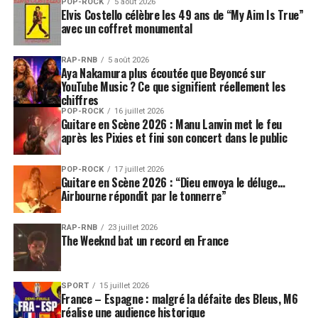
POP-ROCK
5 août 2026
Elvis Costello célèbre les 49 ans de “My Aim Is True”
avec un coffret monumental
RAP-RNB
5 août 2026
Aya Nakamura plus écoutée que Beyoncé sur
YouTube Music ? Ce que signifient réellement les
chiffres
POP-ROCK
16 juillet 2026
Guitare en Scène 2026 : Manu Lanvin met le feu
après les Pixies et fini son concert dans le public
POP-ROCK
17 juillet 2026
Guitare en Scène 2026 : “Dieu envoya le déluge…
Airbourne répondit par le tonnerre”
RAP-RNB
23 juillet 2026
The Weeknd bat un record en France
SPORT
15 juillet 2026
France – Espagne : malgré la défaite des Bleus, M6
réalise une audience historique