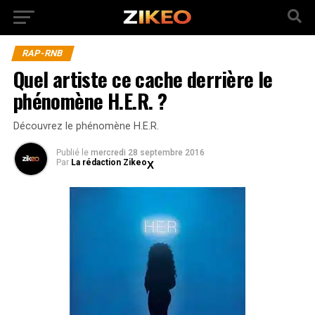
RAP-RNB
Quel artiste ce cache derrière le
phénomène H.E.R. ?
Découvrez le phénomène H.E.R.
Publié
le
mercredi 28 septembre 2016
Par
La rédaction Zikeo