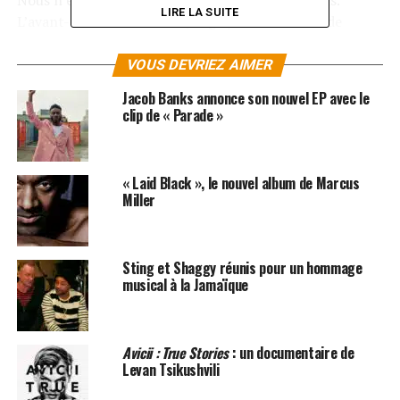
Nous n’en saurons pas plus sur les collaborations.
LIRE LA SUITE
L’avant-dernière chanson Jungle, cover du titre de
Drake
, remue la toile et laisse planer le doute sur
l’identité de l’artiste… il s’agirait de la jeune chanteuse
VOUS DEVRIEZ AIMER
de 19 ans, Gabi Wilson. Info ou intox ? A suivre, peut-
Jacob Banks annonce son nouvel EP avec le
être avec la sortie du Vol. 2, prévue à l’automne…
clip de « Parade »
Une silhouette sur fond bleu, une voix voluptueuse, des
titres remarquables sur un premier EP intitulé
« Laid Black », le nouvel album de Marcus
simplement Vol. 1.
Miller
« VOL. 1. », LE PREMIER EP DE H.E.R., EST
DISPONIBLE SUR
ITUNES
ET
AMAZON
Sting et Shaggy réunis pour un hommage
musical à la Jamaïque
SUJETS ASSOCIÉS:
ALICIA KEYS
RNB
WYCLEF JEAN
Avicii : True Stories
: un documentaire de
Levan Tsikushvili