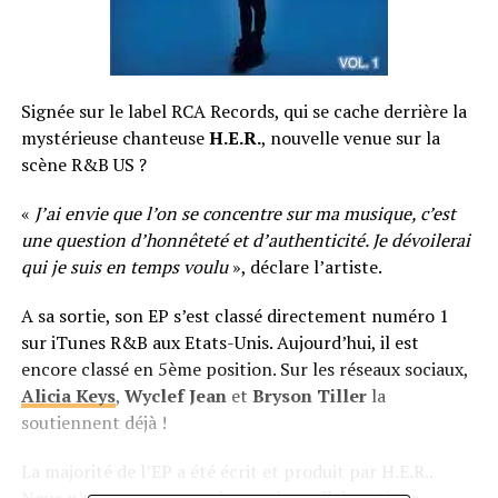
Signée sur le label RCA Records, qui se cache derrière la
mystérieuse chanteuse
H.E.R.
, nouvelle venue sur la
scène R&B US ?
«
J’ai envie que l’on se concentre sur ma musique, c’est
une question d’honnêteté et d’authenticité. Je dévoilerai
qui je suis en temps voulu
», déclare l’artiste.
A sa sortie, son EP s’est classé directement numéro 1
sur iTunes R&B aux Etats-Unis. Aujourd’hui, il est
encore classé en 5ème position. Sur les réseaux sociaux,
Alicia Keys
,
Wyclef Jean
et
Bryson Tiller
la
soutiennent déjà !
La majorité de l’EP a été écrit et produit par H.E.R..