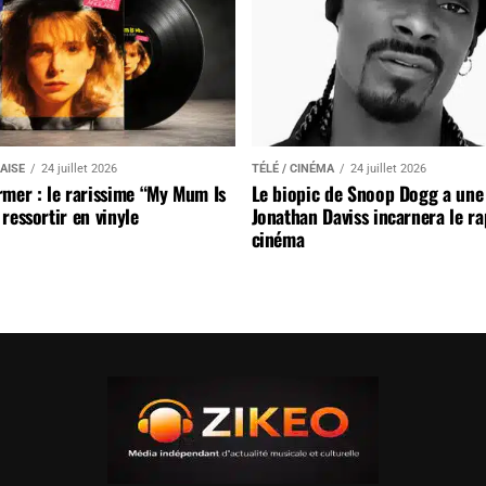
AISE
24 juillet 2026
TÉLÉ / CINÉMA
24 juillet 2026
mer : le rarissime “My Mum Is
Le biopic de Snoop Dogg a une 
ressortir en vinyle
Jonathan Daviss incarnera le r
cinéma