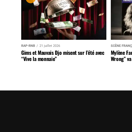
RAP-RNB
21 juillet 2026
SCÈNE FRANÇ
Gims et Mauvais Djo misent sur l’été avec
Mylène Far
“Vive la monnaie”
Wrong” va 