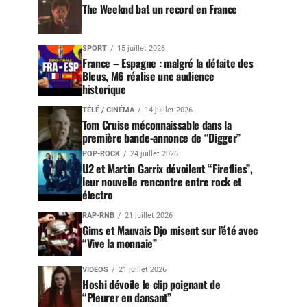
The Weeknd bat un record en France
SPORT
15 juillet 2026
France – Espagne : malgré la défaite des
Bleus, M6 réalise une audience
historique
TÉLÉ / CINÉMA
14 juillet 2026
Tom Cruise méconnaissable dans la
première bande-annonce de “Digger”
POP-ROCK
24 juillet 2026
U2 et Martin Garrix dévoilent “Fireflies”,
leur nouvelle rencontre entre rock et
électro
RAP-RNB
21 juillet 2026
Gims et Mauvais Djo misent sur l’été avec
“Vive la monnaie”
VIDEOS
21 juillet 2026
Hoshi dévoile le clip poignant de
“Pleurer en dansant”