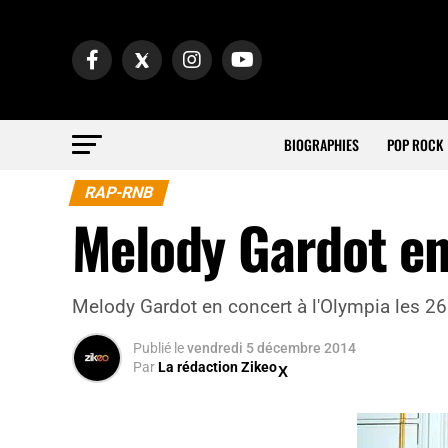
BIOGRAPHIES
POP ROCK
RAP-RNB
Melody Gardot en
Melody Gardot en concert à l'Olympia les 26
Publié
le
vendredi 5 décembre 2014
Par
La rédaction Zikeo