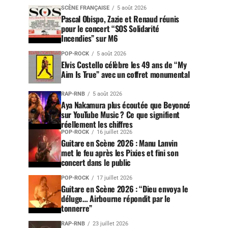
SCÈNE FRANÇAISE
5 août 2026
Pascal Obispo, Zazie et Renaud réunis
pour le concert “SOS Solidarité
Incendies” sur M6
POP-ROCK
5 août 2026
Elvis Costello célèbre les 49 ans de “My
Aim Is True” avec un coffret monumental
RAP-RNB
5 août 2026
Aya Nakamura plus écoutée que Beyoncé
sur YouTube Music ? Ce que signifient
réellement les chiffres
POP-ROCK
16 juillet 2026
Guitare en Scène 2026 : Manu Lanvin
met le feu après les Pixies et fini son
concert dans le public
POP-ROCK
17 juillet 2026
Guitare en Scène 2026 : “Dieu envoya le
déluge… Airbourne répondit par le
tonnerre”
RAP-RNB
23 juillet 2026