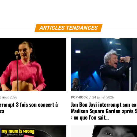
ARTICLES TENDANCES
3 août 2026
POP-ROCK
24 juillet 2026
rrompt 3 fois son concert à
Jon Bon Jovi interrompt son co
za
Madison Square Garden après 
: ce que l’on sait…