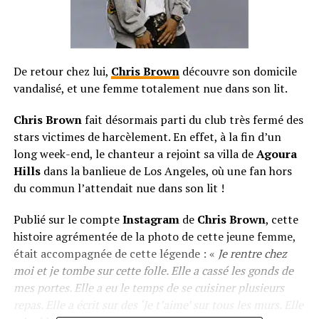
De retour chez lui,
Chris Brown
découvre son domicile
vandalisé, et une femme totalement nue dans son lit.
Chris Brown
fait désormais parti du club très fermé des
stars victimes de harcèlement. En effet, à la fin d’un
long week-end, le chanteur a rejoint sa villa de
Agoura
Hills
dans la banlieue de Los Angeles, où une fan hors
du commun l’attendait nue dans son lit !
Publié sur le compte
Instagram
de
Chris Brown
, cette
histoire agrémentée de la photo de cette jeune femme,
était accompagnée de cette légende : «
Je rentre chez
moi et je tombe sur cette folle. Elle a cassé les gonds de
mes portes. Elle a eu le temps de se cuisiner plusieurs
repas. Elle a écrit sur des ‘Je t’aime’ sur tous les murs. Elle