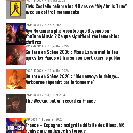
POP-ROCK
5 août 2026
Elvis Costello célèbre les 49 ans de “My Aim Is True”
avec un coffret monumental
RAP-RNB
5 août 2026
Aya Nakamura plus écoutée que Beyoncé sur
YouTube Music ? Ce que signifient réellement les
chiffres
POP-ROCK
16 juillet 2026
Guitare en Scène 2026 : Manu Lanvin met le feu
après les Pixies et fini son concert dans le public
POP-ROCK
17 juillet 2026
Guitare en Scène 2026 : “Dieu envoya le déluge…
Airbourne répondit par le tonnerre”
RAP-RNB
23 juillet 2026
The Weeknd bat un record en France
SPORT
15 juillet 2026
France – Espagne : malgré la défaite des Bleus, M6
réalise une audience historique