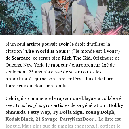
Si un seul artiste pouvait avoir le droit d’utiliser la
citation “
The World Is Yours
” (“le monde est à vous”)
de
Scarface
, ce serait bien
Rich The Kid
. Originaire de
Queens, New York, le rappeur / entrepreneur âgé de
seulement 25 ans n’a cessé de saisir toutes les
opportunités qui se sont présentées à lui et de faire
taire ceux qui doutaient en lui.
Celui qui a commencé le rap sur une blague, a collaboré
avec tous les plus gros artistes de sa génération :
Bobby
Shmurda
,
Fetty Wap
,
Ty Dolla $ign
,
Young Dolph
,
Kodak Black
,
21 Savage
,
PartyNextDoor
… La liste est
longue. Mais plus que de simples chansons, il obtient le