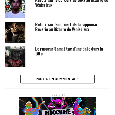
bonnes productions. La carrière du rappeur n’a donc
Vénissieux
rien d’une boutade : le monde lui appartient bien.
LE PREMIER ALBUM DE RICH THE KID EST
Retour sur le concert de la rappeuse
DISPONIBLE SUR
ITUNES
ET
AMAZON
Reverie au Bizarre de Venissieux
SUJETS ASSOCIÉS:
CHRIS BROWN
LIL WAYNE
RAP
RICK ROSS
Le rappeur Samat tué d’une balle dans la
tête
POSTER UN COMMENTAIRE
PUBLICITÉ