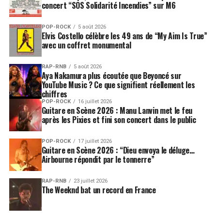
concert “SOS Solidarité Incendies” sur M6
POP-ROCK
5 août 2026
Elvis Costello célèbre les 49 ans de “My Aim Is True”
avec un coffret monumental
RAP-RNB
5 août 2026
Aya Nakamura plus écoutée que Beyoncé sur
YouTube Music ? Ce que signifient réellement les
chiffres
POP-ROCK
16 juillet 2026
Guitare en Scène 2026 : Manu Lanvin met le feu
après les Pixies et fini son concert dans le public
POP-ROCK
17 juillet 2026
Guitare en Scène 2026 : “Dieu envoya le déluge…
Airbourne répondit par le tonnerre”
RAP-RNB
23 juillet 2026
The Weeknd bat un record en France