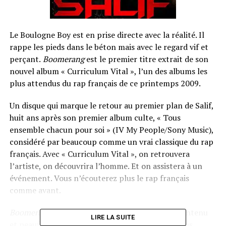
Le Boulogne Boy est en prise directe avec la réalité. Il
rappe les pieds dans le béton mais avec le regard vif et
perçant.
Boomerang
est le premier titre extrait de son
nouvel album « Curriculum Vital », l’un des albums les
plus attendus du rap français de ce printemps 2009.
Un disque qui marque le retour au premier plan de Salif,
huit ans après son premier album culte, « Tous
ensemble chacun pour soi » (IV My People/Sony Music),
considéré par beaucoup comme un vrai classique du rap
français. Avec « Curriculum Vital », on retrouvera
l’artiste, on découvrira l’homme. Et on assistera à un
événement. Vous n’écouterez plus le rap français
comme avant.
Boomerang
est un titre âpre et brut dans son contenu
LIRE LA SUITE
et peaufiné dans sa forme. Salif y délivre des rimes