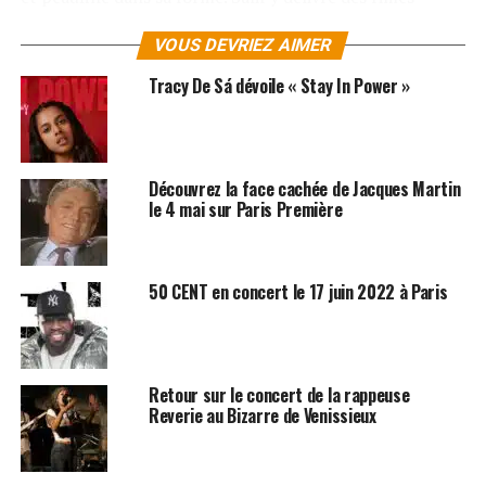
cinglantes, réussissant à la fois à enchaîner les
VOUS DEVRIEZ AIMER
punchlines efficaces (je vous laisse goûter à la citation
« explicite » sur Nicolas Sarkozy…) et à prendre le temps
Tracy De Sá dévoile « Stay In Power »
de décrire avec précision les drames de la vie de rue,
leurs causes et leurs conséquences. Le tout avec une
aisance rare et un style alerte (on appelle ça le flow, un
art que peu cultivent avec autant de talent en France)
Découvrez la face cachée de Jacques Martin
sur une bande-son glaciale et entêtante.
le 4 mai sur Paris Première
Karma, retour de bâton, effet boomerang… appelez ça
comme vous voudrez, vous n’y échapperez pas. Et les
50 CENT en concert le 17 juin 2022 à Paris
jeunes, leurs parents, leurs enfants, leurs petits frères
ou sœurs non plus. Le rappeur plante le décor, place les
acteurs et entre en scène.
Retour sur le concert de la rappeuse
LES ALBUMS DE SALIF SONT DISPONIBLES ICI
Reverie au Bizarre de Venissieux
SUJETS ASSOCIÉS:
HIP HOP
NICOLAS SARKOZY