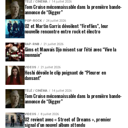
TÉLÉ / CINÉMA
14 juillet 2026
Tom Cruise méconnaissable dans la première bande-
annonce de “Digger”
POP-ROCK
24 juillet 2026
U2 et Martin Garrix dévoilent “Fireflies”, leur
nouvelle rencontre entre rock et électro
RAP-RNB
21 juillet 2026
Gims et Mauvais Djo misent sur l’été avec “Vive la
monnaie”
VIDEOS
21 juillet 2026
Hoshi dévoile le clip poignant de “Pleurer en
dansant”
TÉLÉ / CINÉMA
14 juillet 2026
Tom Cruise méconnaissable dans la première bande-
annonce de “Digger”
VIDEOS
8 juillet 2026
U2 revient avec « Street of Dreams », premier
signal d’un nouvel album attendu