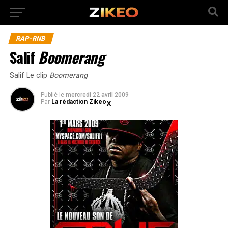
RAP-RNB
Salif
Boomerang
Salif Le clip
Boomerang
Publié
le
mercredi 22 avril 2009
Par
La rédaction Zikeo