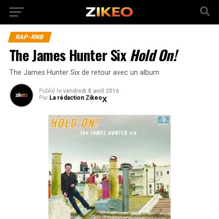
RAP-RNB
The James Hunter Six
Hold On!
The James Hunter Six de retour avec un album
Publié
le
vendredi 8 avril 2016
Par
La rédaction Zikeo