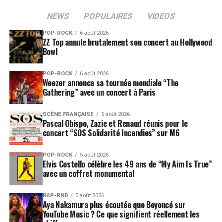
inadéquat tant les paroles de Hunter sont singulières…
NEWS
POPULAIRES
VIDEOS
« Hold On! », Le nouvel album de
James Hunter Six
POP-ROCK
6 août 2026
est disponible sur
iTunes
et
Amazon
!
ZZ Top annule brutalement son concert au Hollywood
Bowl
SUJETS ASSOCIÉS:
POP-ROCK
6 août 2026
Weezer annonce sa tournée mondiale “The
Gathering” avec un concert à Paris
SCÈNE FRANÇAISE
5 août 2026
Pascal Obispo, Zazie et Renaud réunis pour le
concert “SOS Solidarité Incendies” sur M6
POP-ROCK
5 août 2026
Elvis Costello célèbre les 49 ans de “My Aim Is True”
avec un coffret monumental
RAP-RNB
5 août 2026
Aya Nakamura plus écoutée que Beyoncé sur
YouTube Music ? Ce que signifient réellement les