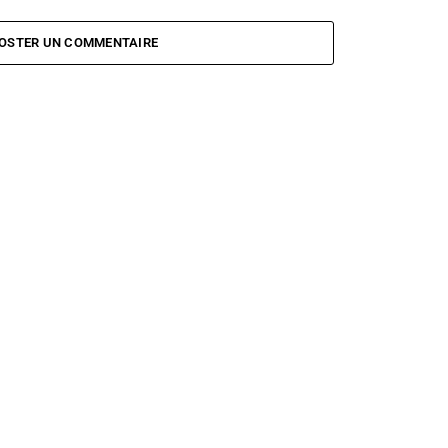
odigy de retour avec un mini
Prodigy, Calogero, Archive aux Vieilles
Charrues
OSTER UN COMMENTAIRE