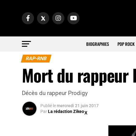
BIOGRAPHIES
POP ROCK
RAP-RNB
Mort du rappeur 
Décès du rappeur Prodigy
Publié
le
mercredi 21 juin 2017
Par
La rédaction Zikeo