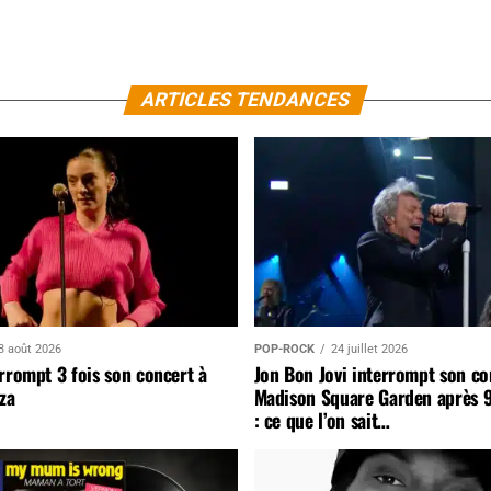
ARTICLES TENDANCES
3 août 2026
POP-ROCK
24 juillet 2026
rrompt 3 fois son concert à
Jon Bon Jovi interrompt son co
za
Madison Square Garden après 
: ce que l’on sait…