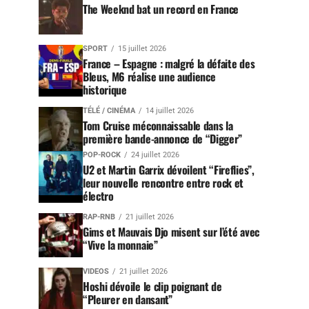
The Weeknd bat un record en France
SPORT
15 juillet 2026
France – Espagne : malgré la défaite des
Bleus, M6 réalise une audience
historique
TÉLÉ / CINÉMA
14 juillet 2026
Tom Cruise méconnaissable dans la
première bande-annonce de “Digger”
POP-ROCK
24 juillet 2026
U2 et Martin Garrix dévoilent “Fireflies”,
leur nouvelle rencontre entre rock et
électro
RAP-RNB
21 juillet 2026
Gims et Mauvais Djo misent sur l’été avec
“Vive la monnaie”
VIDEOS
21 juillet 2026
Hoshi dévoile le clip poignant de
“Pleurer en dansant”