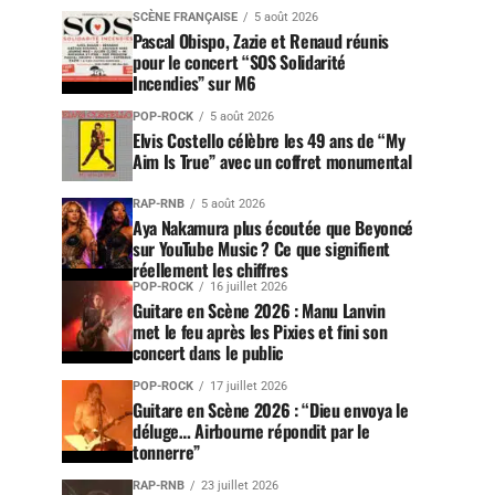
SCÈNE FRANÇAISE
5 août 2026
Pascal Obispo, Zazie et Renaud réunis
pour le concert “SOS Solidarité
Incendies” sur M6
POP-ROCK
5 août 2026
Elvis Costello célèbre les 49 ans de “My
Aim Is True” avec un coffret monumental
RAP-RNB
5 août 2026
Aya Nakamura plus écoutée que Beyoncé
sur YouTube Music ? Ce que signifient
réellement les chiffres
POP-ROCK
16 juillet 2026
Guitare en Scène 2026 : Manu Lanvin
met le feu après les Pixies et fini son
concert dans le public
POP-ROCK
17 juillet 2026
Guitare en Scène 2026 : “Dieu envoya le
déluge… Airbourne répondit par le
tonnerre”
RAP-RNB
23 juillet 2026