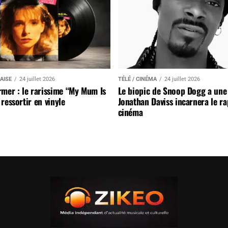
AISE
24 juillet 2026
TÉLÉ / CINÉMA
24 juillet 2026
mer : le rarissime “My Mum Is
Le biopic de Snoop Dogg a une 
ressortir en vinyle
Jonathan Daviss incarnera le r
cinéma