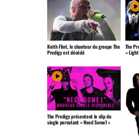
Keith Flint, le chanteur du groupe The
The Pro
Prodigy est décédé
« Light
The Prodigy présentent le clip du
single percutant « Need Some1 »