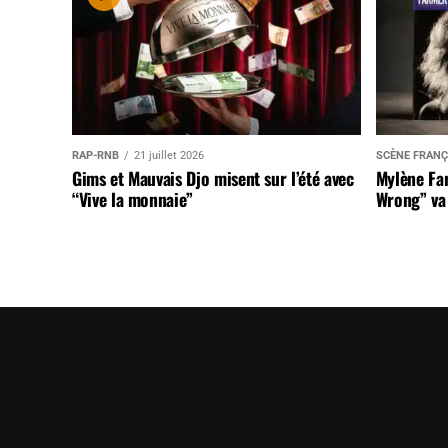
RAP-RNB
21 juillet 2026
SCÈNE FRANÇ
Gims et Mauvais Djo misent sur l’été avec
Mylène Far
“Vive la monnaie”
Wrong” va 