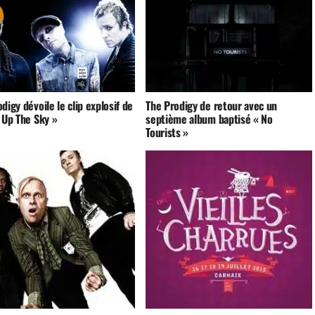
digy dévoile le clip explosif de
The Prodigy de retour avec un
 Up The Sky »
septième album baptisé « No
Tourists »