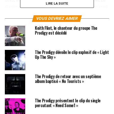
2012, mais qui n’avait pas pu être intégré à l’album. Le
LIRE LA SUITE
groupe a pris le temps de travailler et finir ce titre pour
en faire une version inédite qui sera disponible sur cet
EP sous les formats vinyle, digital et
cassette. A noter
VOUS DEVRIEZ AIMER
que le groupe sera en concert le 18 juillet prochain aux
Keith Flint, le chanteur du groupe The
Festival des
Vieilles Charrues
. Pour réserver vos places
Prodigy est décédé
!
LES ALBUMS DE PRODIGY SONT DISPONIBLES ICI
The Prodigy dévoile le clip explosif de « Light
Up The Sky »
SUJETS ASSOCIÉS:
PRODIGY
THE PRODIGY
The Prodigy de retour avec un septième
album baptisé « No Tourists »
The Prodigy présentent le clip du single
percutant « Need Some1 »