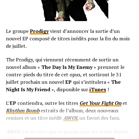
Le groupe
Prodigy
vient d’annoncer la sortie d’un
nouvel EP composé de titres inédits pour la fin du mois
de juillet.
The Prodigy, qui viennent récemment de sortir un
nouvel album «
The Day Is My Enemy
» prennent le
contre-pieds du titre de cet opus, et sortiront le 31
juillet prochain un nouvel
EP
qui s’intitulera «
The
Night Is My Friend
», disponible sur
iTunes
!
L’
EP
contiendra, outre les titres
Get Your Fight On
et
Rhythm Bomb
extraits de l’album, deux nouveaux
remixes et un titre inédit
AWOL
un favori des fans.
AWOL
est un titre que le groupe joue sur scène depuis