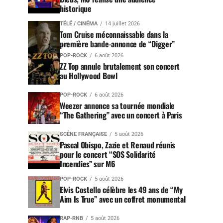
historique
TÉLÉ / CINÉMA
14 juillet 2026
Tom Cruise méconnaissable dans la
première bande-annonce de “Digger”
POP-ROCK
6 août 2026
ZZ Top annule brutalement son concert
au Hollywood Bowl
POP-ROCK
6 août 2026
Weezer annonce sa tournée mondiale
“The Gathering” avec un concert à Paris
SCÈNE FRANÇAISE
5 août 2026
Pascal Obispo, Zazie et Renaud réunis
pour le concert “SOS Solidarité
Incendies” sur M6
POP-ROCK
5 août 2026
Elvis Costello célèbre les 49 ans de “My
Aim Is True” avec un coffret monumental
RAP-RNB
5 août 2026