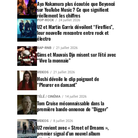
Aya Nakamura plus écoutée que Beyoncé
sur YouTube Music ? Ce que signifient
réellement les chiffres
POP-ROCK
24 juillet 2026
U2 et Martin Garrix dévoilent “Fireflies”,
leur nouvelle rencontre entre rock et
électro
RAP-RNB
21 juillet 2026
Gims et Mauvais Djo misent sur l’été avec
“Vive la monnaie”
VIDEOS
21 juillet 2026
Hoshi dévoile le clip poignant de
“Pleurer en dansant”
TÉLÉ / CINÉMA
14 juillet 2026
Tom Cruise méconnaissable dans la
première bande-annonce de “Digger”
VIDEOS
8 juillet 2026
U2 revient avec « Street of Dreams »,
premier signal d’un nouvel album