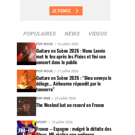
POPULAIRES
NEWS
VIDEOS
POP-ROCK
16 juillet 2026
Guitare en Scène 2026 : Manu Lanvin
met le feu après les Pixies et fini son
concert dans le public
POP-ROCK
17 juillet 2026
Guitare en Scène 2026 : “Dieu envoya le
déluge… Airbourne répondit par le
tonnerre”
RAP-RNB
23 juillet 2026
The Weeknd bat un record en France
SPORT
15 juillet 2026
France – Espagne : malgré la défaite des
Bleus, M6 réalise une audience