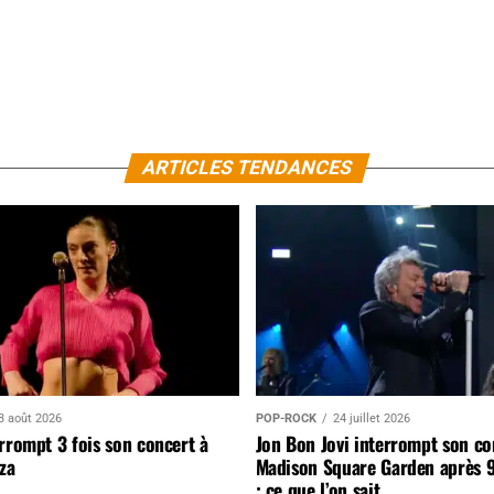
ARTICLES TENDANCES
3 août 2026
POP-ROCK
24 juillet 2026
rrompt 3 fois son concert à
Jon Bon Jovi interrompt son co
za
Madison Square Garden après 
: ce que l’on sait…