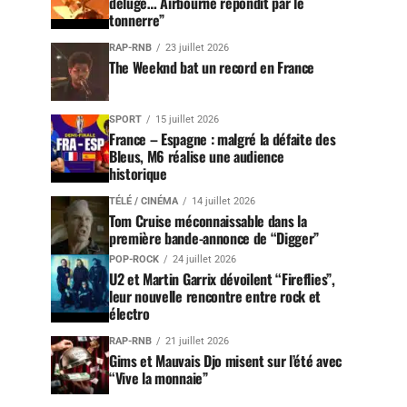
déluge… Airbourne répondit par le
tonnerre”
RAP-RNB
23 juillet 2026
The Weeknd bat un record en France
SPORT
15 juillet 2026
France – Espagne : malgré la défaite des
Bleus, M6 réalise une audience
historique
TÉLÉ / CINÉMA
14 juillet 2026
Tom Cruise méconnaissable dans la
première bande-annonce de “Digger”
POP-ROCK
24 juillet 2026
U2 et Martin Garrix dévoilent “Fireflies”,
leur nouvelle rencontre entre rock et
électro
RAP-RNB
21 juillet 2026
Gims et Mauvais Djo misent sur l’été avec
“Vive la monnaie”