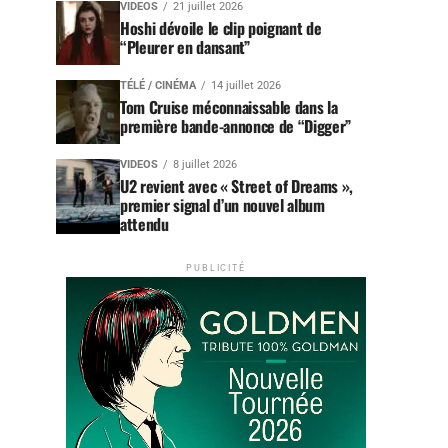
VIDEOS
21 juillet 2026
Hoshi dévoile le clip poignant de
“Pleurer en dansant”
TÉLÉ / CINÉMA
14 juillet 2026
Tom Cruise méconnaissable dans la
première bande-annonce de “Digger”
VIDEOS
8 juillet 2026
U2 revient avec « Street of Dreams »,
premier signal d’un nouvel album
attendu
PUBLICITÉ