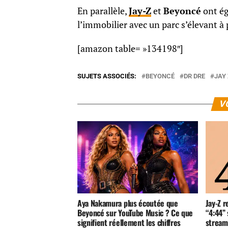
En parallèle,
Jay-Z
et
Beyoncé
ont ég
l’immobilier avec un parc s’élevant à 
[amazon table= »134198″]
SUJETS ASSOCIÉS:
BEYONCÉ
DR DRE
JAY
V
Aya Nakamura plus écoutée que
Jay-Z r
Beyoncé sur YouTube Music ? Ce que
“4:44” 
signifient réellement les chiffres
stream