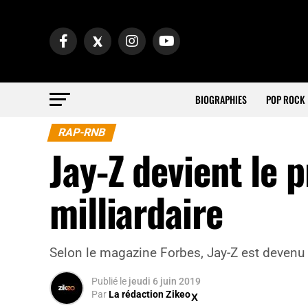
BIOGRAPHIES
POP ROCK
RAP-RNB
Jay-Z devient le 
milliardaire
Selon le magazine Forbes, Jay-Z est devenu ce
Publié
le
jeudi 6 juin 2019
Par
La rédaction Zikeo