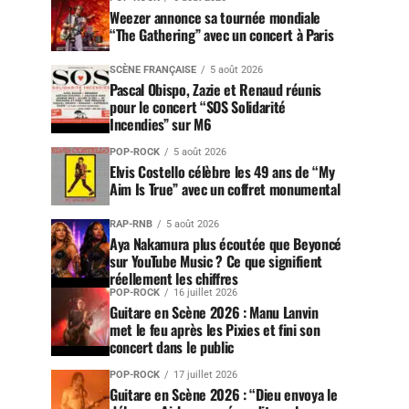
Weezer annonce sa tournée mondiale
“The Gathering” avec un concert à Paris
SCÈNE FRANÇAISE
5 août 2026
Pascal Obispo, Zazie et Renaud réunis
pour le concert “SOS Solidarité
Incendies” sur M6
POP-ROCK
5 août 2026
Elvis Costello célèbre les 49 ans de “My
Aim Is True” avec un coffret monumental
RAP-RNB
5 août 2026
Aya Nakamura plus écoutée que Beyoncé
sur YouTube Music ? Ce que signifient
réellement les chiffres
POP-ROCK
16 juillet 2026
Guitare en Scène 2026 : Manu Lanvin
met le feu après les Pixies et fini son
concert dans le public
POP-ROCK
17 juillet 2026
Guitare en Scène 2026 : “Dieu envoya le