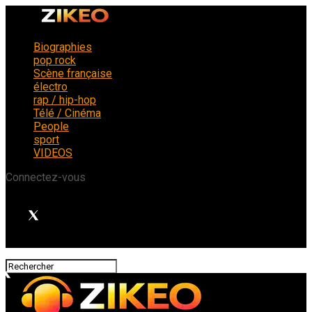
Biographies
pop rock
Scène française
électro
rap / hip-hop
Télé / Cinéma
People
sport
VIDEOS
Connectez-vous