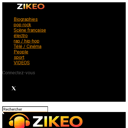
Biographies
pop rock
Scène française
électro
rap / hip-hop
Télé / Cinéma
People
sport
VIDEOS
Connectez-vous