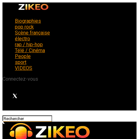
Biographies
pop rock
Scène française
électro
rap / hip-hop
Télé / Cinéma
People
sport
VIDEOS
Connectez-vous