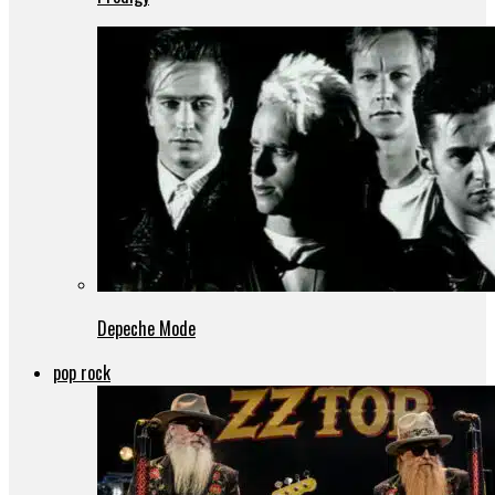
Depeche Mode
pop rock