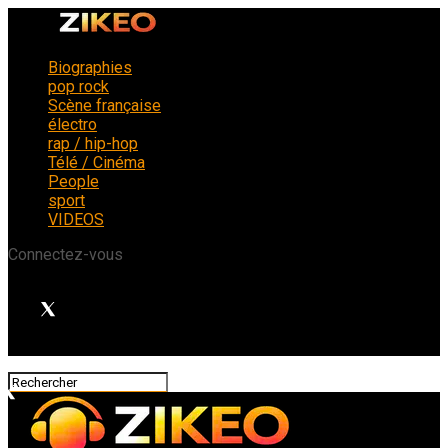
Biographies
pop rock
Scène française
électro
rap / hip-hop
Télé / Cinéma
People
sport
VIDEOS
Connectez-vous