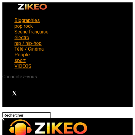
Biographies
pop rock
Scène française
électro
rap / hip-hop
Télé / Cinéma
People
sport
VIDEOS
Connectez-vous