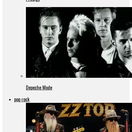
Depeche Mode
pop rock