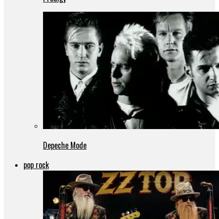
Depeche Mode
pop rock