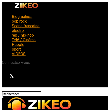
Biographies
pop rock
Scène française
électro
rap / hip-hop
Télé / Cinéma
People
sport
VIDEOS
Connectez-vous