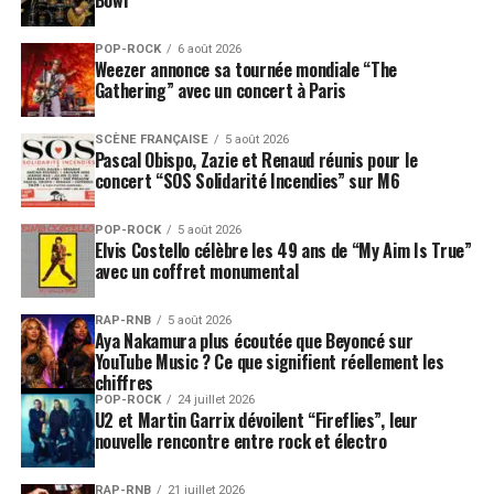
POP-ROCK
6 août 2026
Weezer annonce sa tournée mondiale “The
Gathering” avec un concert à Paris
SCÈNE FRANÇAISE
5 août 2026
Pascal Obispo, Zazie et Renaud réunis pour le
concert “SOS Solidarité Incendies” sur M6
POP-ROCK
5 août 2026
Elvis Costello célèbre les 49 ans de “My Aim Is True”
avec un coffret monumental
RAP-RNB
5 août 2026
Aya Nakamura plus écoutée que Beyoncé sur
YouTube Music ? Ce que signifient réellement les
chiffres
POP-ROCK
24 juillet 2026
U2 et Martin Garrix dévoilent “Fireflies”, leur
nouvelle rencontre entre rock et électro
RAP-RNB
21 juillet 2026