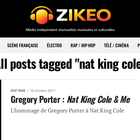
SCÈNE FRANÇAISE
ÉLECTRO
RAP / HIP-HOP
TÉLÉ / CINÉMA
P
ll posts tagged "nat king col
RAP-RNB
10 octobre 2017
Gregory Porter :
Nat King Cole & Me
L'hommage de Gregory Porter à Nat King Cole