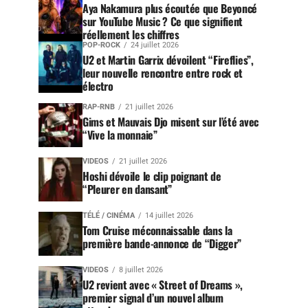
Aya Nakamura plus écoutée que Beyoncé
sur YouTube Music ? Ce que signifient
réellement les chiffres
POP-ROCK
24 juillet 2026
U2 et Martin Garrix dévoilent “Fireflies”,
leur nouvelle rencontre entre rock et
électro
RAP-RNB
21 juillet 2026
Gims et Mauvais Djo misent sur l’été avec
“Vive la monnaie”
VIDEOS
21 juillet 2026
Hoshi dévoile le clip poignant de
“Pleurer en dansant”
TÉLÉ / CINÉMA
14 juillet 2026
Tom Cruise méconnaissable dans la
première bande-annonce de “Digger”
VIDEOS
8 juillet 2026
U2 revient avec « Street of Dreams »,
premier signal d’un nouvel album