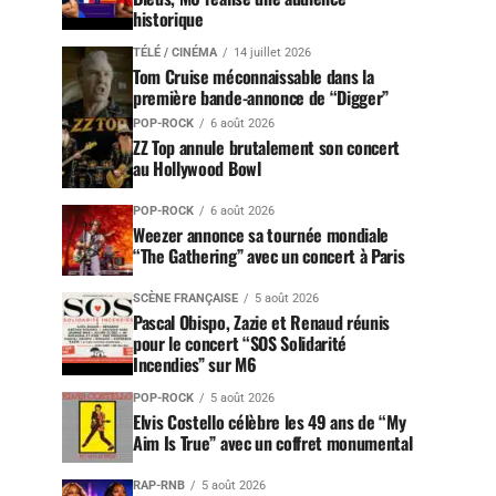
historique
TÉLÉ / CINÉMA
14 juillet 2026
Tom Cruise méconnaissable dans la
première bande-annonce de “Digger”
POP-ROCK
6 août 2026
ZZ Top annule brutalement son concert
au Hollywood Bowl
POP-ROCK
6 août 2026
Weezer annonce sa tournée mondiale
“The Gathering” avec un concert à Paris
SCÈNE FRANÇAISE
5 août 2026
Pascal Obispo, Zazie et Renaud réunis
pour le concert “SOS Solidarité
Incendies” sur M6
POP-ROCK
5 août 2026
Elvis Costello célèbre les 49 ans de “My
Aim Is True” avec un coffret monumental
RAP-RNB
5 août 2026