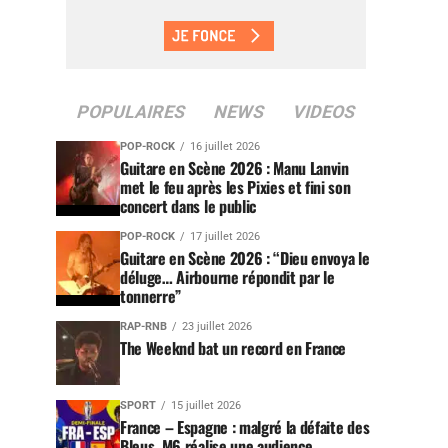
POPULAIRES
NEWS
VIDEOS
POP-ROCK
16 juillet 2026
Guitare en Scène 2026 : Manu Lanvin
met le feu après les Pixies et fini son
concert dans le public
POP-ROCK
17 juillet 2026
Guitare en Scène 2026 : “Dieu envoya le
déluge… Airbourne répondit par le
tonnerre”
RAP-RNB
23 juillet 2026
The Weeknd bat un record en France
SPORT
15 juillet 2026
France – Espagne : malgré la défaite des
Bleus, M6 réalise une audience