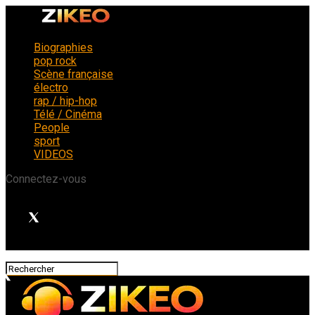
Biographies
pop rock
Scène française
électro
rap / hip-hop
Télé / Cinéma
People
sport
VIDEOS
Connectez-vous