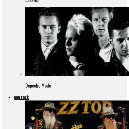
Depeche Mode
pop rock