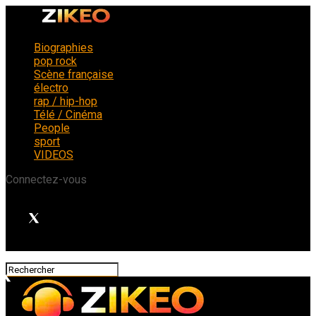
Biographies
pop rock
Scène française
électro
rap / hip-hop
Télé / Cinéma
People
sport
VIDEOS
Connectez-vous