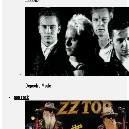
Depeche Mode
pop rock