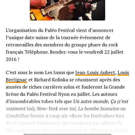
L’organisation du Paléo Festival vient d’annoncer
l’unique date suisse de la tournée événement de
retrouvailles des membres du groupe phare du rock
français Téléphone. Rendez-vous le vendredi 22 juillet
2016 !
C’est sous le nom Les Insus que
Jean-Louis Aubert
,
Louis
Bertignac
et Richard Kolinka se réunissent après des
années de riches carrières solos et fouleront la Grande
Scène du Paléo Festival Nyon en juillet. Les auteurs
d’innombrables tubes tels que
Un autre monde
,
Ça (c’est
vraiment toi)
,
New-York avec toi
,
La bombe humaine
ou
Cendrillon
feront à coup sûr vibrer les festivaliers lors
de ce concert événement qui marquera par ailleurs le
40e anniversaire de la constitution de
Téléphone
, formé