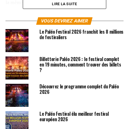
la même année qu’un certain… Paléo Festival.
LIRE LA SUITE
A noter que l’édition 2016 du
Paléo Festival
Nyon se
VOUS DEVRIEZ AIMER
tiendra du 19 au 24 juillet 2016 et accueillera un Village
du Monde aux couleurs celtiques. La programmation
Le Paléo Festival 2026 franchit les 8 millions
complète sera dévoilée le mardi 12 avril et la billetterie
de festivaliers
ouvrira le mercredi 20 avril 2016 à midi.
SUJETS ASSOCIÉS:
Billetterie Paléo 2026 : le festival complet
LES INSUS
PALÉO FESTIVAL
ROCK
TELEPHONE
en 19 minutes, comment trouver des billets
?
Découvrez le programme complet du Paléo
2026
Le Paléo Festival élu meilleur festival
européen 2026