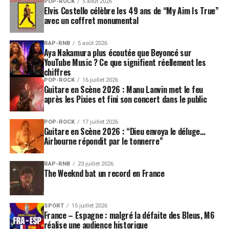
POP-ROCK
5 août 2026
Elvis Costello célèbre les 49 ans de “My Aim Is True”
avec un coffret monumental
RAP-RNB
5 août 2026
Aya Nakamura plus écoutée que Beyoncé sur
YouTube Music ? Ce que signifient réellement les
chiffres
POP-ROCK
16 juillet 2026
Guitare en Scène 2026 : Manu Lanvin met le feu
après les Pixies et fini son concert dans le public
POP-ROCK
17 juillet 2026
Guitare en Scène 2026 : “Dieu envoya le déluge…
Airbourne répondit par le tonnerre”
RAP-RNB
23 juillet 2026
The Weeknd bat un record en France
SPORT
15 juillet 2026
France – Espagne : malgré la défaite des Bleus, M6
réalise une audience historique