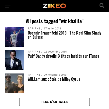
All posts tagged "wiz khalifa"
RAP-RNB
17 juillet 2018
Openair Frauenfeld 2018 : The Real Slim Shady
en Suisse
RAP-RNB
22 décembre 2015
Puff Daddy dévoile 3 titres inédits sur iTunes
RAP-RNB
29 novembre 2013
Will.i.am aux côtés de Miley Cyrus
PLUS D’ARTICLES