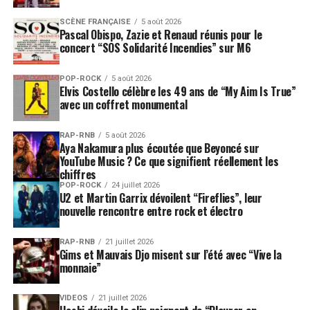
SCÈNE FRANÇAISE
5 août 2026
Pascal Obispo, Zazie et Renaud réunis pour le
concert “SOS Solidarité Incendies” sur M6
POP-ROCK
5 août 2026
Elvis Costello célèbre les 49 ans de “My Aim Is True”
avec un coffret monumental
RAP-RNB
5 août 2026
Aya Nakamura plus écoutée que Beyoncé sur
YouTube Music ? Ce que signifient réellement les
chiffres
POP-ROCK
24 juillet 2026
U2 et Martin Garrix dévoilent “Fireflies”, leur
nouvelle rencontre entre rock et électro
RAP-RNB
21 juillet 2026
Gims et Mauvais Djo misent sur l’été avec “Vive la
monnaie”
VIDEOS
21 juillet 2026