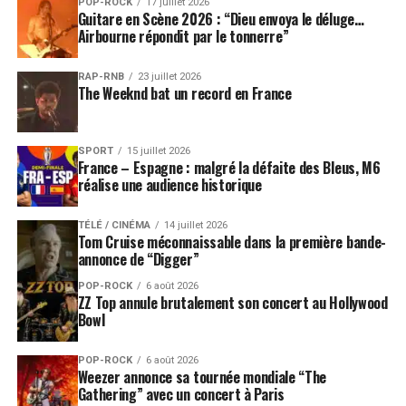
POP-ROCK
17 juillet 2026
Guitare en Scène 2026 : “Dieu envoya le déluge…
Airbourne répondit par le tonnerre”
RAP-RNB
23 juillet 2026
The Weeknd bat un record en France
SPORT
15 juillet 2026
France – Espagne : malgré la défaite des Bleus, M6
réalise une audience historique
TÉLÉ / CINÉMA
14 juillet 2026
Tom Cruise méconnaissable dans la première bande-
annonce de “Digger”
POP-ROCK
6 août 2026
ZZ Top annule brutalement son concert au Hollywood
Bowl
POP-ROCK
6 août 2026
Weezer annonce sa tournée mondiale “The
Gathering” avec un concert à Paris