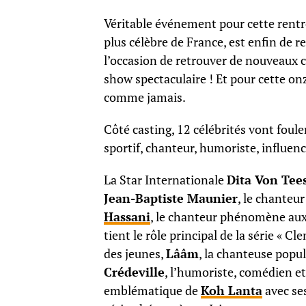
Véritable événement pour cette rent
plus célèbre de France, est enfin de r
l’occasion de retrouver de nouveaux 
show spectaculaire ! Et pour cette on
comme jamais.
Côté casting, 12 célébrités vont foul
sportif, chanteur, humoriste, influenc
La Star Internationale
Dita Von Tee
Jean-Baptiste Maunier
, le chanteur
Hassani
, le chanteur phénomène aux
tient le rôle principal de la série « C
des jeunes,
Lââm
, la chanteuse popu
Crédeville
, l’humoriste, comédien e
emblématique de
Koh Lanta
avec ses