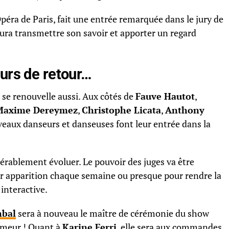
Opéra de Paris, fait une entrée remarquée dans le jury de
ura transmettre son savoir et apporter un regard
urs de retour…
 se renouvelle aussi. Aux côtés de
Fauve Hautot
,
Maxime Dereymez
,
Christophe Licata
,
Anthony
veaux danseurs et danseuses font leur entrée dans la
érablement évoluer. Le pouvoir des juges va être
ur apparition chaque semaine ou presque pour rendre la
interactive.
mbal
sera à nouveau le maître de cérémonie du show
umeur ! Quant à
Karine Ferri
, elle sera aux commandes