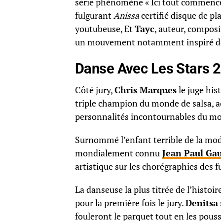
série phénomène « Ici tout commenc
fulgurant
Anissa
certifié disque de pl
youtubeuse, Et
Tayc
, auteur, composi
un mouvement notamment inspiré de 
Danse Avec Les Stars 20
Côté jury,
Chris Marques
le juge his
triple champion du monde de salsa, ac
personnalités incontournables du mon
Surnommé l’enfant terrible de la mode
mondialement connu
Jean Paul Gau
artistique sur les chorégraphies des f
La danseuse la plus titrée de l’histoi
pour la première fois le jury.
Denitsa
fouleront le parquet tout en les pouss