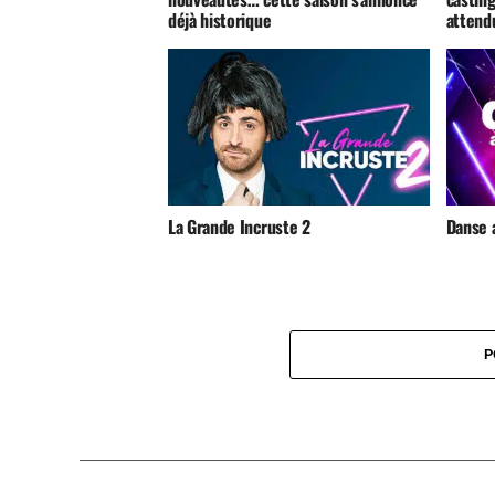
déjà historique
attend
La Grande Incruste 2
Danse 
P