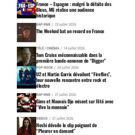
France – Espagne : malgré la défaite des
Bleus, M6 réalise une audience
historique
RAP-RNB
23 juillet 2026
The Weeknd bat un record en France
TÉLÉ / CINÉMA
14 juillet 2026
Tom Cruise méconnaissable dans la
première bande-annonce de “Digger”
POP-ROCK
24 juillet 2026
U2 et Martin Garrix dévoilent “Fireflies”,
leur nouvelle rencontre entre rock et
électro
RAP-RNB
21 juillet 2026
Gims et Mauvais Djo misent sur l’été avec
“Vive la monnaie”
VIDEOS
21 juillet 2026
Hoshi dévoile le clip poignant de
“Pleurer en dansant”