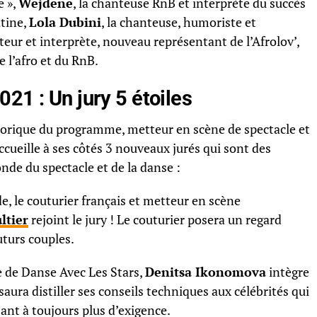
e »,
Wejdene
, la chanteuse RnB et interprète du succès
atine,
Lola Dubini
, la chanteuse, humoriste et
teur et interprète, nouveau représentant de l’Afrolov’,
l’afro et du RnB.
21 : Un jury 5 étoiles
torique du programme, metteur en scène de spectacle et
cueille à ses côtés 3 nouveaux jurés qui sont des
de du spectacle et de la danse :
, le couturier français et metteur en scène
ltier
rejoint le jury ! Le couturier posera un regard
uturs couples.
re de Danse Avec Les Stars,
Denitsa Ikonomova
intègre
saura distiller ses conseils techniques aux célébrités qui
ant à toujours plus d’exigence.