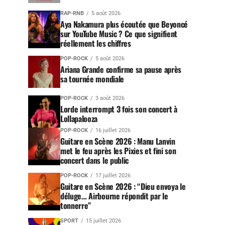
RAP-RNB
5 août 2026
Aya Nakamura plus écoutée que Beyoncé
sur YouTube Music ? Ce que signifient
réellement les chiffres
POP-ROCK
5 août 2026
Ariana Grande confirme sa pause après
sa tournée mondiale
POP-ROCK
3 août 2026
Lorde interrompt 3 fois son concert à
Lollapalooza
POP-ROCK
16 juillet 2026
Guitare en Scène 2026 : Manu Lanvin
met le feu après les Pixies et fini son
concert dans le public
POP-ROCK
17 juillet 2026
Guitare en Scène 2026 : “Dieu envoya le
déluge… Airbourne répondit par le
tonnerre”
SPORT
15 juillet 2026