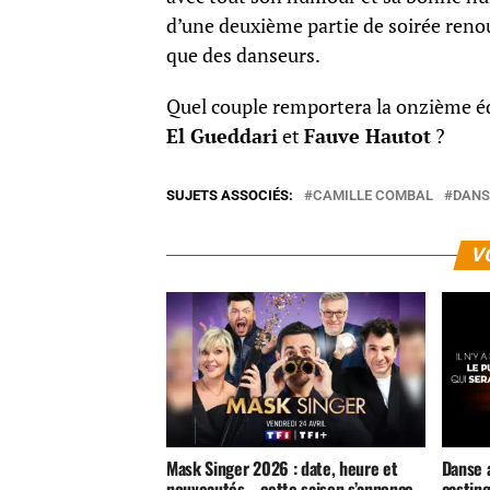
d’une deuxième partie de soirée renouv
que des danseurs.
Quel couple remportera la onzième é
El Gueddari
et
Fauve Hautot
?
SUJETS ASSOCIÉS:
CAMILLE COMBAL
DANS
V
Mask Singer 2026 : date, heure et
Danse a
nouveautés… cette saison s’annonce
casting