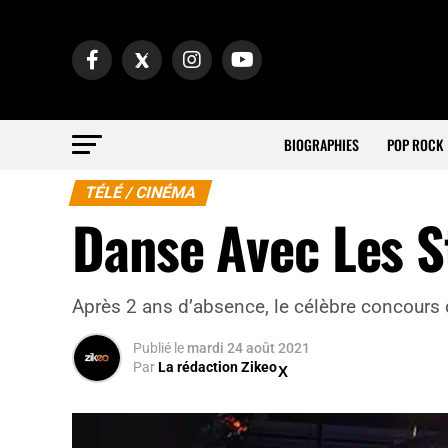
BIOGRAPHIES
POP ROCK
TÉLÉ / CINÉMA
Danse Avec Les S
Après 2 ans d’absence, le célèbre concours 
Publié
le
mardi 24 août 2021
Par
La rédaction Zikeo