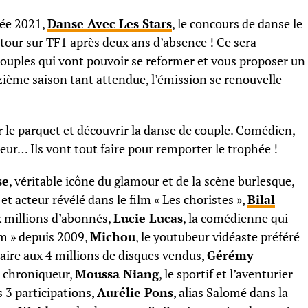
rée 2021,
Danse Avec Les Stars
, le concours de danse le
etour sur TF1 après deux ans d’absence ! Ce sera
couples qui vont pouvoir se reformer et vous proposer un
zième saison tant attendue, l’émission se renouvelle
er le parquet et découvrir la danse de couple. Comédien,
eur… Ils vont tout faire pour remporter le trophée !
se
, véritable icône du glamour et de la scène burlesque,
 et acteur révélé dans le film « Les choristes »,
Bilal
 millions d’abonnés,
Lucie Lucas
, la comédienne qui
lem » depuis 2009,
Michou
, le youtubeur vidéaste préféré
laire aux 4 millions de disques vendus,
Gérémy
t chroniqueur,
Moussa Niang
, le sportif et l’aventurier
 3 participations,
Aurélie Pons
, alias Salomé dans la