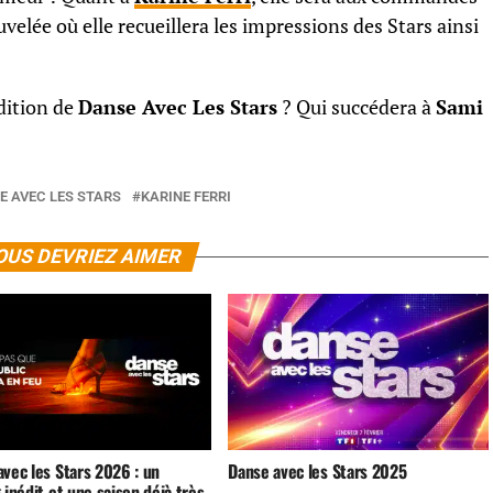
elée où elle recueillera les impressions des Stars ainsi
dition de
Danse Avec Les Stars
? Qui succédera à
Sami
E AVEC LES STARS
KARINE FERRI
OUS DEVRIEZ AIMER
vec les Stars 2026 : un
Danse avec les Stars 2025
 inédit et une saison déjà très