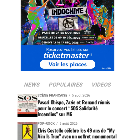
NEWS
POPULAIRES
VIDEOS
SCÈNE FRANÇAISE
5 août 2026
Pascal Obispo, Zazie et Renaud réunis
pour le concert “SOS Solidarité
Incendies” sur M6
POP-ROCK
5 août 2026
Elvis Costello célèbre les 49 ans de “My
Aim Is True” avec un coffret monumental