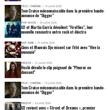
TÉLÉ / CINÉMA
14 juillet 2026
Tom Cruise méconnaissable dans la première bande-
annonce de “Digger”
POP-ROCK
24 juillet 2026
U2 et Martin Garrix dévoilent “Fireflies”, leur
nouvelle rencontre entre rock et électro
RAP-RNB
21 juillet 2026
Gims et Mauvais Djo misent sur l’été avec “Vive la
monnaie”
VIDEOS
21 juillet 2026
Hoshi dévoile le clip poignant de “Pleurer en
dansant”
TÉLÉ / CINÉMA
14 juillet 2026
Tom Cruise méconnaissable dans la première bande-
annonce de “Digger”
VIDEOS
8 juillet 2026
U2 revient avec « Street of Dreams », premier