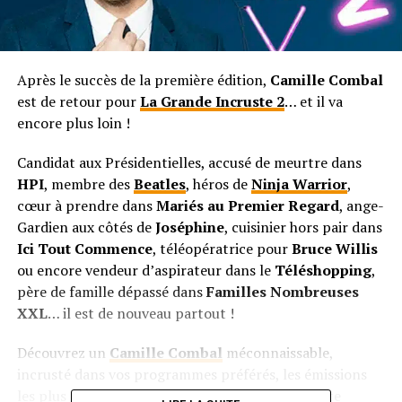
Après le succès de la première édition,
Camille Combal
est de retour pour
La Grande Incruste 2
… et il va
encore plus loin !
Candidat aux Présidentielles, accusé de meurtre dans
HPI
, membre des
Beatles
, héros de
Ninja Warrior
,
cœur à prendre dans
Mariés au Premier Regard
, ange-
Gardien aux côtés de
Joséphine
, cuisinier hors pair dans
Ici Tout Commence
, téléopératrice pour
Bruce Willis
ou encore vendeur d’aspirateur dans le
Téléshopping
,
père de famille dépassé dans
Familles Nombreuses
XXL
… il est de nouveau partout !
Découvrez un
Camille Combal
méconnaissable,
incrusté dans vos programmes préférés, les émissions
les plus cultes, et les images qui ont marqué cette