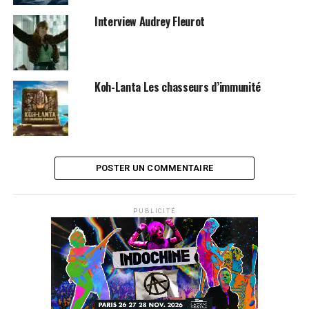
réalistes possibles. Camille Combal revient pour un
Interview Audrey Fleurot
2ème numéro inédit de «
La Grande Incruste
» et il sera
partout !
SUJETS ASSOCIÉS:
CAMILLE COMBAL
TF1
Koh-Lanta Les chasseurs d’immunité
POSTER UN COMMENTAIRE
PUBLICITÉ