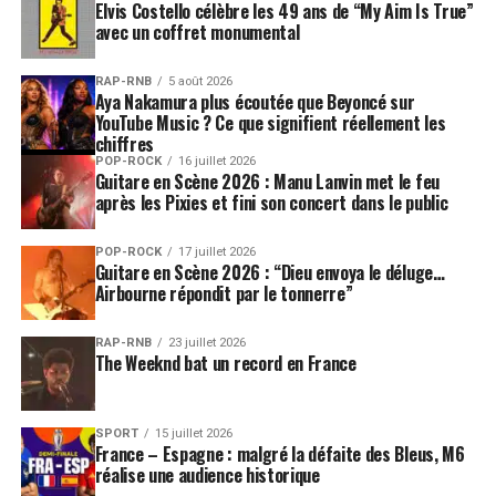
Elvis Costello célèbre les 49 ans de “My Aim Is True”
avec un coffret monumental
RAP-RNB
5 août 2026
Aya Nakamura plus écoutée que Beyoncé sur
YouTube Music ? Ce que signifient réellement les
chiffres
POP-ROCK
16 juillet 2026
Guitare en Scène 2026 : Manu Lanvin met le feu
après les Pixies et fini son concert dans le public
POP-ROCK
17 juillet 2026
Guitare en Scène 2026 : “Dieu envoya le déluge…
Airbourne répondit par le tonnerre”
RAP-RNB
23 juillet 2026
The Weeknd bat un record en France
SPORT
15 juillet 2026
France – Espagne : malgré la défaite des Bleus, M6
réalise une audience historique