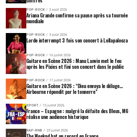
chiffres
POP-ROCK
5 août 2026
Ariana Grande confirme sa pause après sa tournée
mondiale
POP-ROCK
3 août 2026
Lorde interrompt 3 fois son concert à Lollapalooza
POP-ROCK
16 juillet 2026
Guitare en Scène 2026 : Manu Lanvin met le feu
après les Pixies et fini son concert dans le public
POP-ROCK
17 juillet 2026
Guitare en Scène 2026 : “Dieu envoya le déluge…
Airbourne répondit par le tonnerre”
SPORT
15 juillet 2026
France – Espagne : malgré la défaite des Bleus, M6
réalise une audience historique
RAP-RNB
23 juillet 2026
The Weeknd bat un record en France