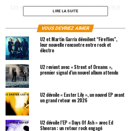
LES ALBUMS DE KYGO SONT DISPONIBLES SUR
LIRE LA SUITE
AMAZON
VOUS DEVRIEZ AIMER
SUJETS ASSOCIÉS:
KYGO
SELENA GOMEZ
U2
WHITNEY HOUSTON
U2 et Martin Garrix dévoilent “Fireflies”,
leur nouvelle rencontre entre rock et
électro
U2 revient avec « Street of Dreams »,
premier signal d’un nouvel album attendu
U2 dévoile « Easter Lily », un nouvel EP avant
un grand retour en 2026
U2 dévoile l’EP « Days Of Ash » avec Ed
Sheeran : un retour rock engagé