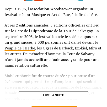
Depuis 1996, l'association Woodstower organise un
festival mêlant Musique et Art de Rue, à la fin de l'été.
Après 2 éditions amicales, 6 éditions officielles ont lieu
sur le Parc de l'Hippodrome de la Tour de Salvagny. En
septembre 2003, le festival boucle le sixième opus sur
un grand succès, 9 000 personnes ont dansé devant le
Peuple de l'Herbe
, les Ogres de Barback, Ez3kiel, Miro et
les autres. De mémoire d'homme, la Tour de Salvany
n'avait jamais accueilli une foule aussi grande pour une
manifestation culturelle.
Mais l'euphorie fut de courte durée : pour cause d'un
événement qui prenait trop d'ampleur et qui semblait
être en inadéquation avec la tranquillité de la commune,
la mairie ne souhaita pas pérenniser l'événement, et
LIRE LA SUITE
remercia l'association. Woodstower n'a alors,
évidemment pas baissé les bras…