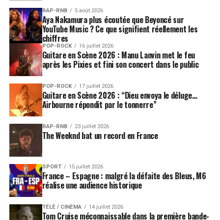
RAP-RNB
5 août 2026
Aya Nakamura plus écoutée que Beyoncé sur
YouTube Music ? Ce que signifient réellement les
chiffres
POP-ROCK
16 juillet 2026
Guitare en Scène 2026 : Manu Lanvin met le feu
après les Pixies et fini son concert dans le public
POP-ROCK
17 juillet 2026
Guitare en Scène 2026 : “Dieu envoya le déluge…
Airbourne répondit par le tonnerre”
RAP-RNB
23 juillet 2026
The Weeknd bat un record en France
SPORT
15 juillet 2026
France – Espagne : malgré la défaite des Bleus, M6
réalise une audience historique
TÉLÉ / CINÉMA
14 juillet 2026
Tom Cruise méconnaissable dans la première bande-