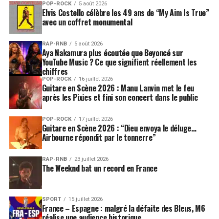
POP-ROCK
5 août 2026
Elvis Costello célèbre les 49 ans de “My Aim Is True”
Peu de temps après, Mory débuta sa remarquable
avec un coffret monumental
épopée dans le Rail Band de Bamako, qui innovait dans
l'association de la tradition africaine et du style
RAP-RNB
5 août 2026
occidental. Depuis son intégration en 1971, Mory
Aya Nakamura plus écoutée que Beyoncé sur
partagea la scène avec Salif Keita ou le guitariste
YouTube Music ? Ce que signifient réellement les
chiffres
virtuose Djelimady Tounkara. Au fil des années il
POP-ROCK
16 juillet 2026
apparut en tant que joueur de balafon, guitariste,
Guitare en Scène 2026 : Manu Lanvin met le feu
batteur et chanteur… « J'ai tout joué mis à part les
après les Pixies et fini son concert dans le public
cuivres. J'étais un musicien polyvalent ». Au cours de ces
années il apprit également à jouer de la harpe
POP-ROCK
17 juillet 2026
Guitare en Scène 2026 : “Dieu envoya le déluge…
mandingue à 21 cordes et de la kora sous la direction du
Airbourne répondit par le tonnerre”
maître griot Batrou Sekou Diabaté à Bamako. Il révéla
son talent naturel pour cet instrument, qu'il joue sur
RAP-RNB
23 juillet 2026
une pièce vieille de 80 ans donnée par Batrou Sekou.
The Weeknd bat un record en France
Mory deviendra par ailleurs le premier d'une longue
série de musiciens africains à brancher la kora pour
l'utiliser sous forme électrique dans un groupe
SPORT
15 juillet 2026
France – Espagne : malgré la défaite des Bleus, M6
contemporain. Bien que décriée au départ, cette
réalise une audience historique