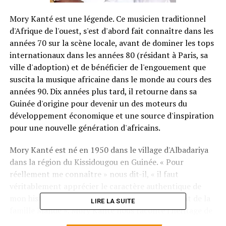
Mory Kanté est une légende. Ce musicien traditionnel
d'Afrique de l'ouest, s'est d'abord fait connaître dans les
années 70 sur la scène locale, avant de dominer les tops
internationaux dans les années 80 (résidant à Paris, sa
ville d'adoption) et de bénéficier de l'engouement que
suscita la musique africaine dans le monde au cours des
années 90. Dix années plus tard, il retourne dans sa
Guinée d'origine pour devenir un des moteurs du
développement économique et une source d'inspiration
pour une nouvelle génération d'africains.
Mory Kanté est né en 1950 dans le village d'Albadariya
dans la région du Kissidougou en Guinée. « Pour
réellement me connaître » nous dit-il, « il faut
véritablement apprécier le caractère authentique de
mon histoire. Je suis griot, fils de griot, provenant de la
LIRE LA SUITE
famille Mande ». Mory Kanté nous raconte l'héritage de
son statut de griot, ou djeli, véritable historien musical