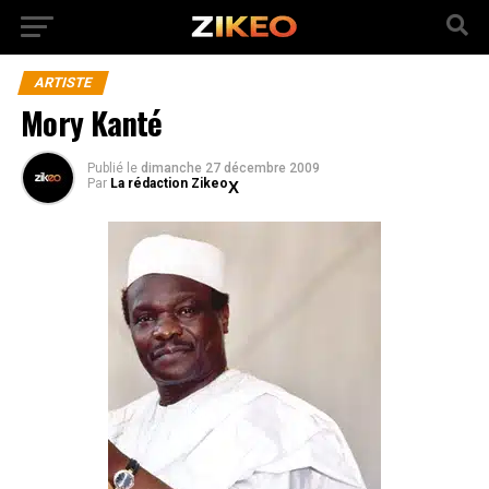
ARTISTE
Mory Kanté
Publié
le
dimanche 27 décembre 2009
Par
La rédaction Zikeo