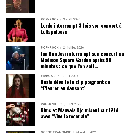
traditionnelles, l'album « Sabou » en 2004.
POP-ROCK
3 août 2026
SUJETS ASSOCIÉS:
MORY KANTE
Lorde interrompt 3 fois son concert à
Lollapalooza
POP-ROCK
24 juillet 2026
Jon Bon Jovi interrompt son concert au
Madison Square Garden après 90
minutes : ce que l’on sait…
VIDEOS
21 juillet 2026
Hoshi dévoile le clip poignant de
“Pleurer en dansant”
RAP-RNB
21 juillet 2026
Gims et Mauvais Djo misent sur l’été
avec “Vive la monnaie”
SCÈNE FRANÇAISE
24 juillet 2026