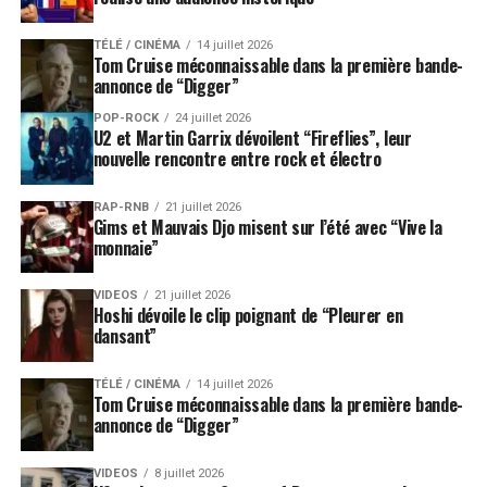
innovation permit de donner une visibilité
internationale à l'instrument, mais également à son
TÉLÉ / CINÉMA
14 juillet 2026
interprète, puisque Mory Kanté sera nommé pour une
Tom Cruise méconnaissable dans la première bande-
annonce de “Digger”
série de récompenses honorant sa contribution à la
musique africaine. Il fut également l'un des premiers
POP-ROCK
24 juillet 2026
U2 et Martin Garrix dévoilent “Fireflies”, leur
artistes à remporter un Kora (prix distinguant les
nouvelle rencontre entre rock et électro
meilleurs artistes d'Afrique de l'Ouest), à ajouter à la
liste de prix français, dont les Maracas d'Or et les
RAP-RNB
21 juillet 2026
Victoires de la Musique qu'il remporta à trois reprises.
Gims et Mauvais Djo misent sur l’été avec “Vive la
monnaie”
Mory arrêta l'aventure du Rail Band à la fin des années
70 pour se consacrer à une carrière solo, qu'il entama à
VIDEOS
21 juillet 2026
Hoshi dévoile le clip poignant de “Pleurer en
Abidjan en Côte d'Ivoire. Il commença avec une base
dansant”
traditionnelle dans laquelle il incorpora la musique
dance populaire du moment. Au moment de sa venue à
TÉLÉ / CINÉMA
14 juillet 2026
Paris, au début des années 80, il définit la base d'un
Tom Cruise méconnaissable dans la première bande-
nouveau son visionnaire. Le tournant majeur de sa
annonce de “Digger”
carrière vint avec le morceau « Yeke Yeke », cette
adaptation d'une danse festive traditionnelle de son
VIDEOS
8 juillet 2026