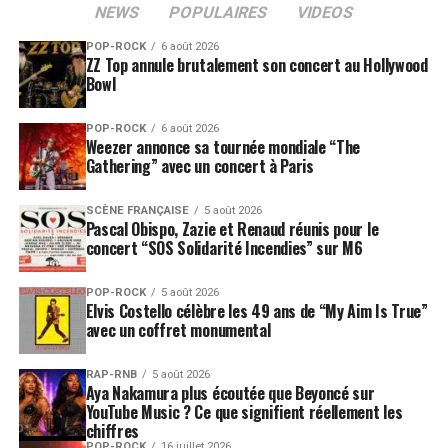
NEWS
POPULAIRES
VIDEOS
Downes et Trevor Horn. Il en résulte l'album Drama.
Après la tournée de cet album, le groupe se sépare
POP-ROCK
6 août 2026
ZZ Top annule brutalement son concert au Hollywood
officiellement.
Bowl
En 1980, après la sortie de l'album Drama, Squire et
POP-ROCK
6 août 2026
White font équipe avec le guitariste de Led Zeppelin
Weezer annonce sa tournée mondiale “The
Jimmy Page pour former un power trio surnommé XYZ
Gathering” avec un concert à Paris
(« eX-Yes-Zeppelin »). Des conflits créatifs mettent
rapidement un terme à l'existence de ce supergroupe, et
SCÈNE FRANÇAISE
5 août 2026
Pascal Obispo, Zazie et Renaud réunis pour le
Squire et White se retrouvent une fois de plus sans
concert “SOS Solidarité Incendies” sur M6
groupe. Ils sortent un 45 tours durant cette période :
Run with the Fox. Howe et Downes forment quant à eux
POP-ROCK
5 août 2026
le supergroupe Asia avec John Wetton (ex-King
Elvis Costello célèbre les 49 ans de “My Aim Is True”
Crimson) au chant et à la basse et Carl Palmer (ex-ELP)
avec un coffret monumental
à la batterie.
RAP-RNB
5 août 2026
Aya Nakamura plus écoutée que Beyoncé sur
Début 1981, un guitariste jazz-rock prometteur
YouTube Music ? Ce que signifient réellement les
d'Afrique du Sud nommé Trevor Rabin (ex-Rabbitt) vend
chiffres
ses compositions solo à un directeur A&R chez Atlantic
POP-ROCK
16 juillet 2026