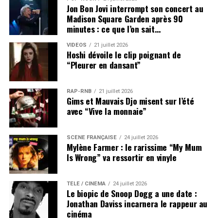
Jon Bon Jovi interrompt son concert au
accompagnés d'Oliver Wakeman aux claviers et du
Madison Square Garden après 90
Canadien Benoît David au chant.
minutes : ce que l’on sait…
VIDEOS
21 juillet 2026
SUJETS ASSOCIÉS:
YES
Hoshi dévoile le clip poignant de
“Pleurer en dansant”
RAP-RNB
21 juillet 2026
Gims et Mauvais Djo misent sur l’été
avec “Vive la monnaie”
SCÈNE FRANÇAISE
24 juillet 2026
Mylène Farmer : le rarissime “My Mum
Is Wrong” va ressortir en vinyle
TÉLÉ / CINÉMA
24 juillet 2026
Le biopic de Snoop Dogg a une date :
Jonathan Daviss incarnera le rappeur au
cinéma