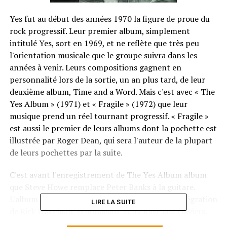
Yes fut au début des années 1970 la figure de proue du
rock progressif. Leur premier album, simplement
intitulé Yes, sort en 1969, et ne reflète que très peu
l'orientation musicale que le groupe suivra dans les
années à venir. Leurs compositions gagnent en
personnalité lors de la sortie, un an plus tard, de leur
deuxième album, Time and a Word. Mais c'est avec « The
Yes Album » (1971) et « Fragile » (1972) que leur
musique prend un réel tournant progressif. « Fragile »
est aussi le premier de leurs albums dont la pochette est
illustrée par Roger Dean, qui sera l'auteur de la plupart
de leurs pochettes par la suite.
C'est avant l'enregistrement de The Yes Album album
que Steve Howe remplace Peter Banks à la guitare.
L'album suivant, Fragile, est caractérisé par l'intégration
LIRE LA SUITE
de Rick Wakeman, remplaçant Tony Kaye aux claviers.
L'album suivant « Close to the Edge » contient trois