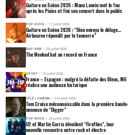
Guitare en Scène 2026 : Manu Lanvin met le feu
Records, qui lui suggère de rencontrer Squire et White.
après les Pixies et fini son concert dans le public
Le groupe résultant, nommé Cinema et composé de
POP-ROCK
17 juillet 2026
Squire, White, Kaye, et Rabin, fait écouter à Anderson
Guitare en Scène 2026 : “Dieu envoya le déluge…
une partie de sa nouvelle musique. Anderson intègre le
Airbourne répondit par le tonnerre”
groupe, qui est rebaptisé Yes. L'album qui en découle,
90125 (1983), marque un changement radical par
RAP-RNB
23 juillet 2026
The Weeknd bat un record en France
rapport à leur ancien son : plus simple, plus dur, moins
progressif et plus pop, avec des effets électroniques
modernes. La chanson Owner of a Lonely Heart, tirée de
SPORT
15 juillet 2026
cet album, est le seul numéro 1 que connaîtra Yes. La
France – Espagne : malgré la défaite des Bleus, M6
même formation sort Big Generator en 1987, un album
réalise une audience historique
dans la même veine qui n'a pas le succès commercial du
précédent.
TÉLÉ / CINÉMA
14 juillet 2026
Tom Cruise méconnaissable dans la première bande-
annonce de “Digger”
À partir de cette époque, l'histoire du groupe devint
très désorganisée, avec deux formations coexistantes. Le
POP-ROCK
24 juillet 2026
U2 et Martin Garrix dévoilent “Fireflies”, leur
possesseur légal du nom Yes est la formation de 90125
nouvelle rencontre entre rock et électro
(connue familièrement comme « YesWest » et basée aux