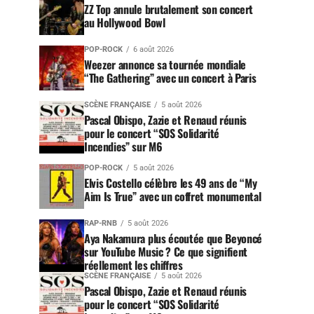
ZZ Top annule brutalement son concert
au Hollywood Bowl
POP-ROCK
6 août 2026
Weezer annonce sa tournée mondiale
“The Gathering” avec un concert à Paris
SCÈNE FRANÇAISE
5 août 2026
Pascal Obispo, Zazie et Renaud réunis
pour le concert “SOS Solidarité
Incendies” sur M6
POP-ROCK
5 août 2026
Elvis Costello célèbre les 49 ans de “My
Aim Is True” avec un coffret monumental
RAP-RNB
5 août 2026
Aya Nakamura plus écoutée que Beyoncé
sur YouTube Music ? Ce que signifient
réellement les chiffres
SCÈNE FRANÇAISE
5 août 2026
Pascal Obispo, Zazie et Renaud réunis
pour le concert “SOS Solidarité