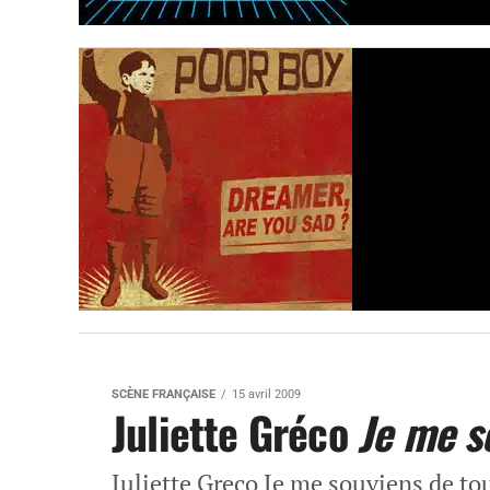
SCÈNE FRANÇAISE
15 avril 2009
Juliette Gréco
Je me s
Juliette Greco Je me souviens de to