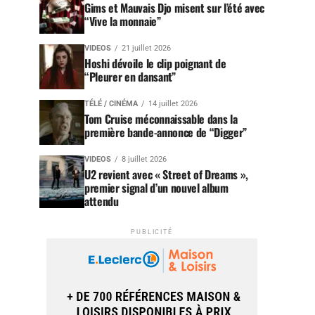
Gims et Mauvais Djo misent sur l’été avec
“Vive la monnaie”
VIDEOS
21 juillet 2026
Hoshi dévoile le clip poignant de
“Pleurer en dansant”
TÉLÉ / CINÉMA
14 juillet 2026
Tom Cruise méconnaissable dans la
première bande-annonce de “Digger”
VIDEOS
8 juillet 2026
U2 revient avec « Street of Dreams »,
premier signal d’un nouvel album
attendu
PUBLICITÉ