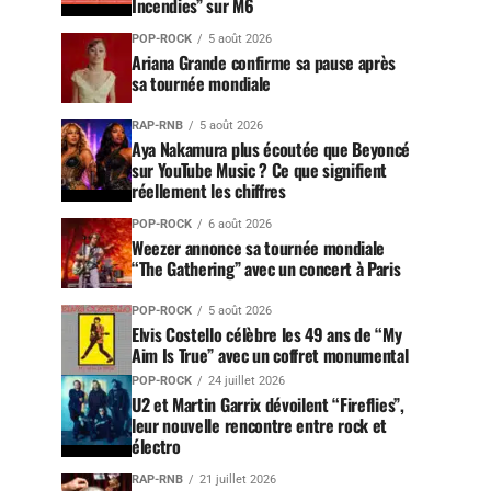
Incendies” sur M6
POP-ROCK
5 août 2026
Ariana Grande confirme sa pause après
sa tournée mondiale
RAP-RNB
5 août 2026
Aya Nakamura plus écoutée que Beyoncé
sur YouTube Music ? Ce que signifient
réellement les chiffres
POP-ROCK
6 août 2026
Weezer annonce sa tournée mondiale
“The Gathering” avec un concert à Paris
POP-ROCK
5 août 2026
Elvis Costello célèbre les 49 ans de “My
Aim Is True” avec un coffret monumental
POP-ROCK
24 juillet 2026
U2 et Martin Garrix dévoilent “Fireflies”,
leur nouvelle rencontre entre rock et
électro
RAP-RNB
21 juillet 2026