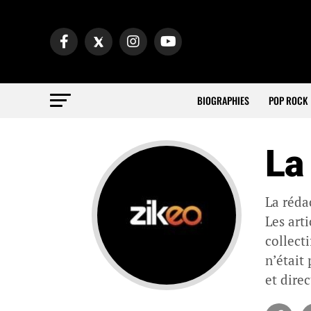
BIOGRAPHIES
POP ROCK
La
La réda
Les art
collecti
n’était
et dire