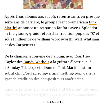
Après trois albums aux succès retentissants en presque
seize ans de carrière, le groupe franco-américain
Pink
Martini
annonce un retour en fanfare avec « Splendor
in the grass », grand retour à la tradition pop des 70′ et
sous l’influence de William Wordsworth, Walt Whitman
et des Carpenters.
De la chanson éponyme de l’album, avec Courtney
Taylor des
Dandy Warhols
à la guitare électrique, à
« Sunday Table », cet album de Pink Martini est un
subtil clin d’oeil au songwriting melting-pop, dans la
grande tradition des compositeurs américains.
Enregistré dans la ville de Portland (Oregon), cet opus
réunit 9 chansons originales et 4 reprises (panachant
chansons en anglais, en napolitain, en italien, en
LIRE LA SUITE