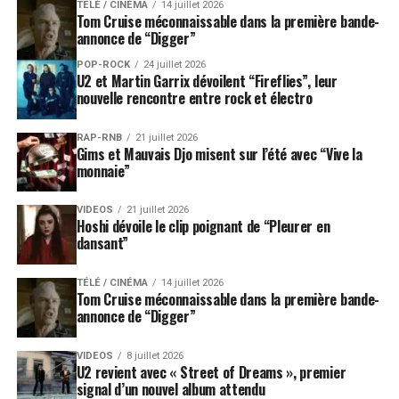
TÉLÉ / CINÉMA
14 juillet 2026
Tom Cruise méconnaissable dans la première bande-
annonce de “Digger”
POP-ROCK
24 juillet 2026
U2 et Martin Garrix dévoilent “Fireflies”, leur
nouvelle rencontre entre rock et électro
RAP-RNB
21 juillet 2026
Gims et Mauvais Djo misent sur l’été avec “Vive la
monnaie”
VIDEOS
21 juillet 2026
Hoshi dévoile le clip poignant de “Pleurer en
dansant”
TÉLÉ / CINÉMA
14 juillet 2026
Tom Cruise méconnaissable dans la première bande-
annonce de “Digger”
VIDEOS
8 juillet 2026
U2 revient avec « Street of Dreams », premier
signal d’un nouvel album attendu