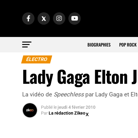
BIOGRAPHIES
POP ROCK
ÉLECTRO
Lady Gaga Elton
La vidéo de
Speechless
par Lady Gaga et El
Publié
le
jeudi 4 février 2010
Par
La rédaction Zikeo