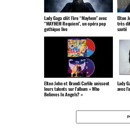
Lady Gaga clôt l’ère “Mayhem” avec
Elton 
“MAYHEM Requiem”, un opéra pop
très d
gothique live
santé
Elton John et Brandi Carlile unissent
Lady G
leurs talents sur l’album « Who
avec l
Believes In Angels? »
P