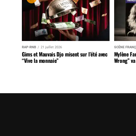
RAP-RNB
21 juillet 2026
SCÈNE FRANÇ
Gims et Mauvais Djo misent sur l’été avec
Mylène Far
“Vive la monnaie”
Wrong” va 