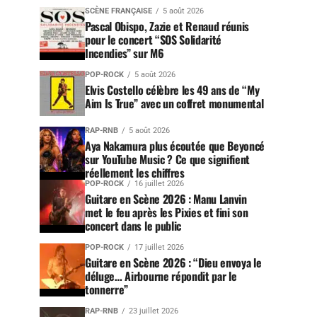
SCÈNE FRANÇAISE
5 août 2026
Pascal Obispo, Zazie et Renaud réunis
pour le concert “SOS Solidarité
Incendies” sur M6
POP-ROCK
5 août 2026
Elvis Costello célèbre les 49 ans de “My
Aim Is True” avec un coffret monumental
RAP-RNB
5 août 2026
Aya Nakamura plus écoutée que Beyoncé
sur YouTube Music ? Ce que signifient
réellement les chiffres
POP-ROCK
16 juillet 2026
Guitare en Scène 2026 : Manu Lanvin
met le feu après les Pixies et fini son
concert dans le public
POP-ROCK
17 juillet 2026
Guitare en Scène 2026 : “Dieu envoya le
déluge… Airbourne répondit par le
tonnerre”
RAP-RNB
23 juillet 2026