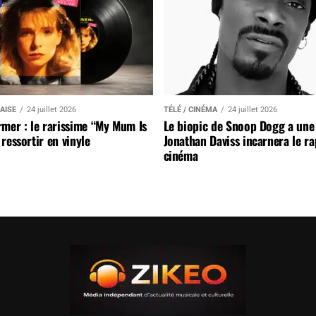
AISE
24 juillet 2026
TÉLÉ / CINÉMA
24 juillet 2026
mer : le rarissime “My Mum Is
Le biopic de Snoop Dogg a une 
ressortir en vinyle
Jonathan Daviss incarnera le r
cinéma