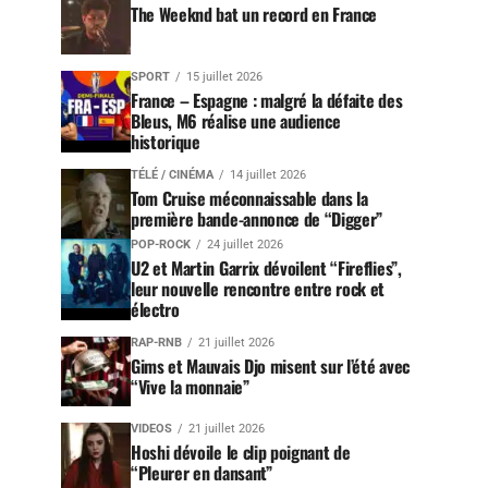
The Weeknd bat un record en France
SPORT
15 juillet 2026
France – Espagne : malgré la défaite des
Bleus, M6 réalise une audience
historique
TÉLÉ / CINÉMA
14 juillet 2026
Tom Cruise méconnaissable dans la
première bande-annonce de “Digger”
POP-ROCK
24 juillet 2026
U2 et Martin Garrix dévoilent “Fireflies”,
leur nouvelle rencontre entre rock et
électro
RAP-RNB
21 juillet 2026
Gims et Mauvais Djo misent sur l’été avec
“Vive la monnaie”
VIDEOS
21 juillet 2026
Hoshi dévoile le clip poignant de
“Pleurer en dansant”