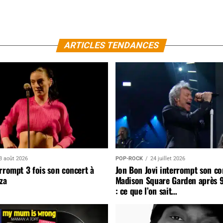
ARTICLES TENDANCES
3 août 2026
POP-ROCK
24 juillet 2026
rrompt 3 fois son concert à
Jon Bon Jovi interrompt son co
za
Madison Square Garden après 
: ce que l’on sait…